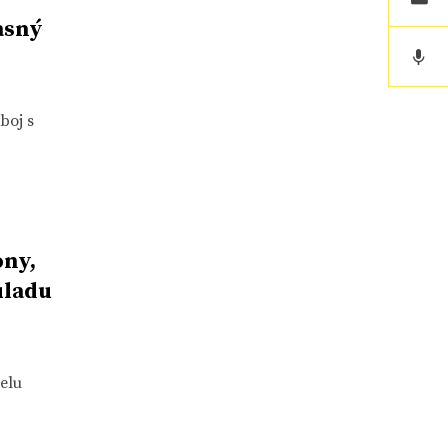
asný
boj s
ony,
uladu
elu