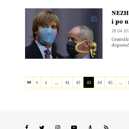
NEZHA
i po 
28. 04. 2
Centráln
doporuč
1
…
41
42
43
44
45
…