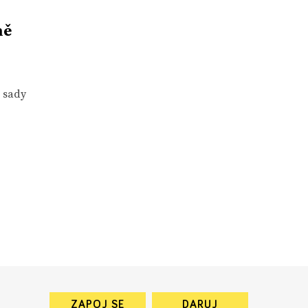
ně
í sady
ZAPOJ SE
DARUJ