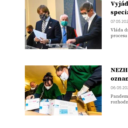
Vyjád
speci
07. 05. 20
Vláda dn
procesu
NEZHA
ozna
06. 05. 2
Pandemie
rozhodn