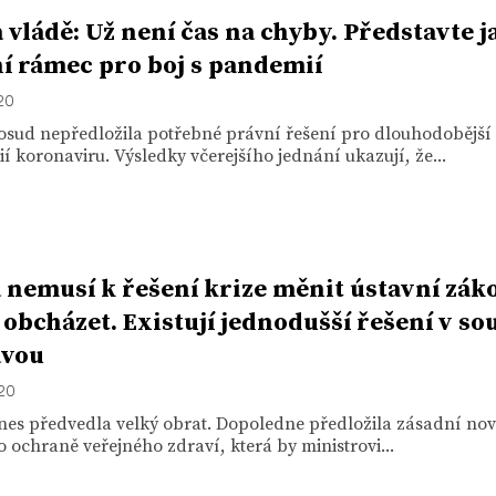
 vládě: Už není čas na chyby. Představte j
í rámec pro boj s pandemií
020
osud nepředložila potřebné právní řešení pro dlouhodobější 
 koronaviru. Výsledky včerejšího jednání ukazují, že...
 nemusí k řešení krize měnit ústavní zák
e obcházet. Existují jednodušší řešení v so
avou
020
nes předvedla velký obrat. Dopoledne předložila zásadní nov
 ochraně veřejného zdraví, která by ministrovi...