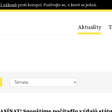
25 zákonů
proti korupci. Podívejte se, o které se jedná.
Aktuality
T
SÍNAT! Spouštíme počítadlo výdajů státu