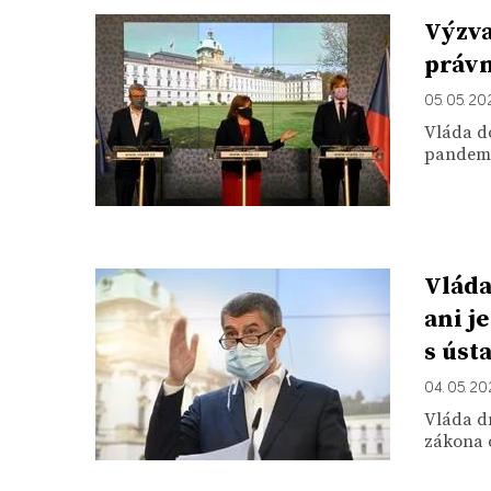
Výzva
právn
05. 05. 2
Vláda d
pandemií
Vláda
ani j
s úst
04. 05. 2
Vláda d
zákona o