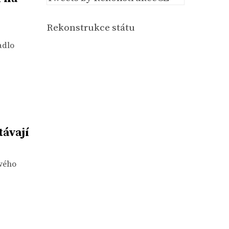
Rekonstrukce státu
adlo
ávají
ového