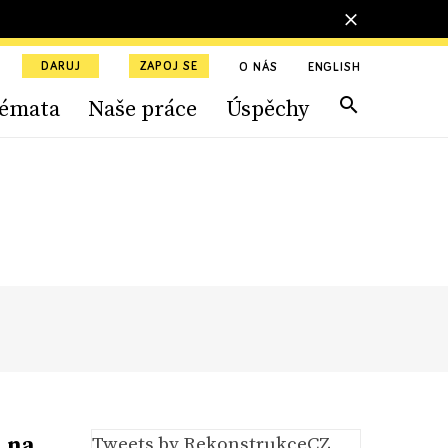
DARUJ
ZAPOJ SE
O NÁS
ENGLISH
émata
Naše práce
Úspěchy
 na
Tweets by RekonstrukceCZ