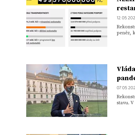
resta
12. 05. 20
Rekonst
peněz, k
Vláda
pande
07. 05. 20
Rekonst
stavu. V