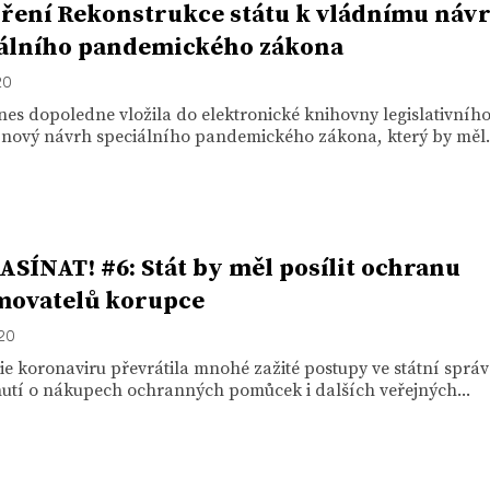
ření Rekonstrukce státu k vládnímu náv
álního pandemického zákona
20
es dopoledne vložila do elektronické knihovny legislativníh
 nový návrh speciálního pandemického zákona, který by měl.
SÍNAT! #6: Stát by měl posílit ochranu
movatelů korupce
020
 koronaviru převrátila mnohé zažité postupy ve státní správ
utí o nákupech ochranných pomůcek i dalších veřejných...