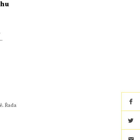
rhu
o
..
ě. Řada