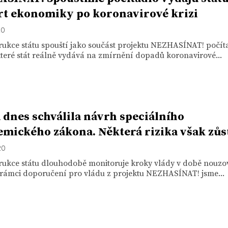
rt ekonomiky po koronavirové krizi
20
rukce státu spouští jako součást projektu NEZHASÍNAT! počít
teré stát reálně vydává na zmírnění dopadů koronavirové...
 dnes schválila návrh speciálního
mického zákona. Některá rizika však zůst
20
rukce státu dlouhodobě monitoruje kroky vlády v době nouz
 rámci doporučení pro vládu z projektu NEZHASÍNAT! jsme...