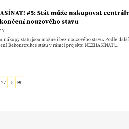
SÍNAT! #5: Stát může nakupovat centrál
ukončení nouzového stavu
020
í nákupy státu jsou možné i bez nouzového stavu. Podle dalš
ení Rekonstrukce státu v rámci projektu NEZHASÍNAT!...
127