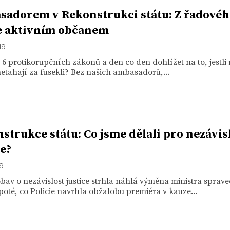
adorem v Rekonstrukci státu: Z řadové
e aktivním občanem
19
 6 protikorupčních zákonů a den co den dohlížet na to, jestli
 netahají za fusekli? Bez našich ambasadorů,...
strukce státu: Co jsme dělali pro nezávis
ce?
19
bav o nezávislost justice strhla náhlá výměna ministra sprave
poté, co Policie navrhla obžalobu premiéra v kauze...