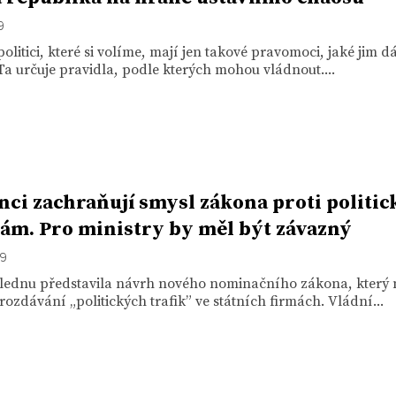
9
politici, které si volíme, mají jen takové pravomoci, jaké jim d
Ta určuje pravidla, podle kterých mohou vládnout....
nci zachraňují smysl zákona proti politi
kám. Pro ministry by měl být závazný
19
 lednu představila návrh nového nominačního zákona, který
rozdávání „politických trafik” ve státních firmách. Vládní...