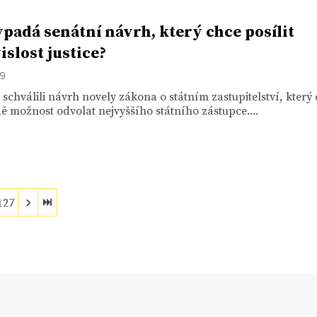
ypadá senátní návrh, který chce posílit
islost justice?
19
 schválili návrh novely zákona o státním zastupitelství, který
dě možnost odvolat nejvyššího státního zástupce....
127