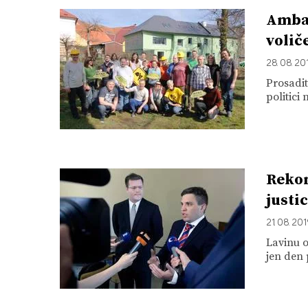
Ambas
volič
28. 08. 20
Prosadit
politici
Rekon
justi
21. 08. 20
Lavinu o
jen den 