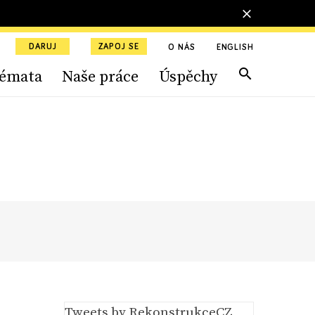
DARUJ
ZAPOJ SE
O NÁS
ENGLISH
émata
Naše práce
Úspěchy
Tweets by RekonstrukceCZ