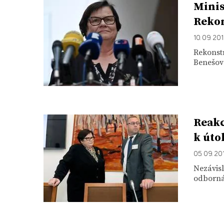
Minis
Rekon
10. 09. 20
Rekonstr
Benešovo
Reakc
k úto
05. 09. 20
Nezávisl
odborná 