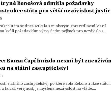
tryně Benešová odmítla požadavky
strukce státu pro větší nezávislost justic
19
ukce státu se dnes setkala s ministryní spravedlnosti Marií
u kvůli požadavkům výzvy Sedm pojistek pro nezávislou...
e: Kauza Čapí hnízdo nesmí být zneužívá
ku na státní zastupitelství
19
ostí státního zastupitelství, po které volá Rekonstrukce státu i
a laická veřejnost, je myšlena nezávislost na vládě....