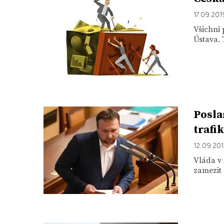
17. 09. 201
Všichni 
Ústava. 
Posla
trafi
12. 09. 20
Vláda v
zamezit 