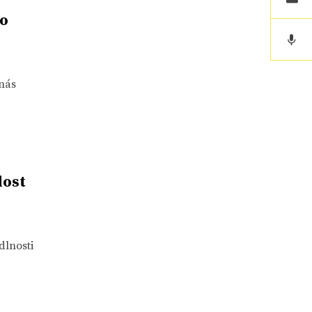
ho
 nás
lost
dlnosti