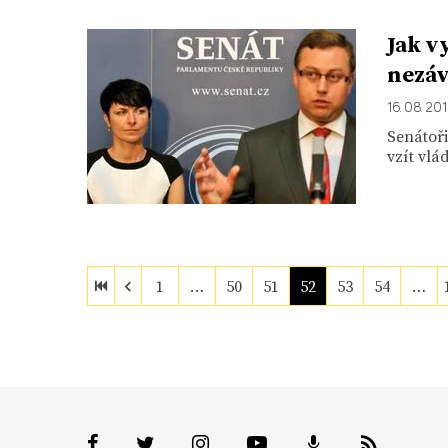
Jak v
nezáv
16. 08. 20
Senátoři
vzít vlá
1
…
50
51
52
53
54
…