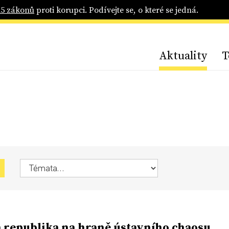
25 zákonů
proti korupci. Podívejte se, o které se jedná.
Aktuality
T
 republika na hraně ústavního chaosu