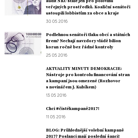
audit NKÚ stále jen pro polovinu
veřejných prostředků. Koaliční senátoři
ustoupili lobbistům za obce a kraje
30. 05. 2016
Podlehnou senátoři tlaku obcí a státních
firem? Nechají navzdory vládě bilion
korun ročně bez řádné kontroly
25. 05. 2016
AKTUALITY MINUTY DEMOKRACIE:
Nástroje pro kontrolu financování stran
a kampaní jsou omezené (Rozhovor
s novinářem J. Kubíkem)
13. 05. 2016
Chci #čistékampaně2017!
11. 05. 2016
BLOG: Průhlednější volební kampaně
2017? Poslanci mají poslední šanci!