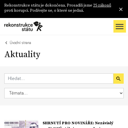
Rekonstrukce státu je dokončena. Prosadili jsme
25 zákonů
proti korupci. Podívejte se, o které se jedná.
Úvodní strana
Aktuality
SHRNUTÍ PRO NOVINÁŘE: Nezávislý