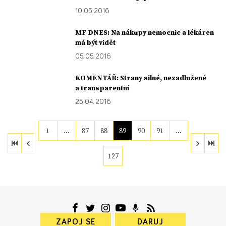
10. 05. 2016
MF DNES: Na nákupy nemocnic a lékáren
má být vidět
05. 05. 2016
KOMENTÁŘ: Strany silné, nezadlužené
a transparentní
25. 04. 2016
1
…
87
88
89
90
91
…
127
ZAPOJ SE
DARUJ