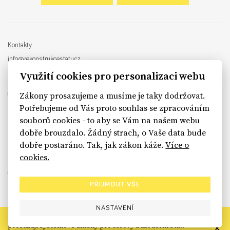
Kontakty
info@rekonstrukcestatu.cz
Návrh a vývoj:
Sinfin
, ilustrace:
Patrik Antczak
Využití cookies pro personalizaci webu
Zákony prosazujeme a musíme je taky dodržovat.
Potřebujeme od Vás proto souhlas se zpracováním
souborů cookies - to aby se Vám na našem webu
sinfin.digital
dobře brouzdalo. Žádný strach, o Vaše data bude
dobře postaráno. Tak, jak zákon káže.
Více o
cookies.
PŘIJMOUT VŠE
NASTAVENÍ
Rekonstrukce státu končí. Její členské organizace však dál
prosazují systémové změny pro férový a moderní stát.