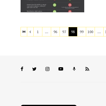
1
…
96
97
98
99
100
…