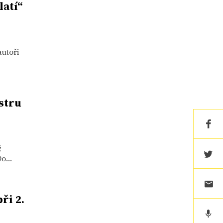
latí“
utoři
stru
ž
o...
ři 2.