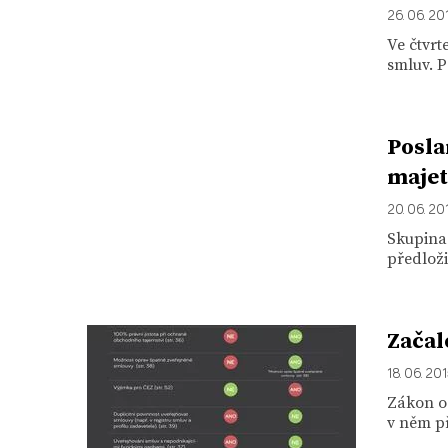
26. 06. 20
Ve čtvrt
smluv. P
Posla
majet
20. 06. 20
Skupina
předloži
Začal
18. 06. 20
Zákon o 
v něm p