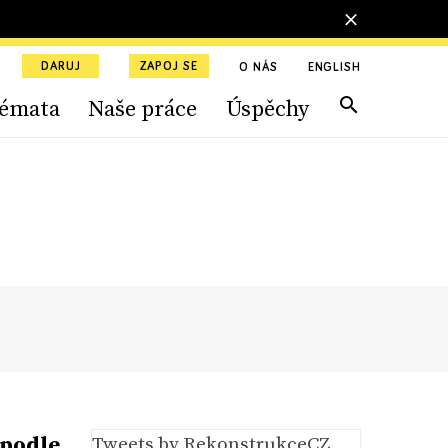
DARUJ
ZAPOJ SE
O NÁS
ENGLISH
émata
Naše práce
Úspěchy
 podle
Tweets by RekonstrukceCZ