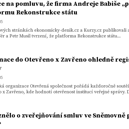
e na pomluvu, že firma Andreje Babiše „p
ormu Rekonstrukce státu
15
vých stránkách ekonomicky-denik.cz a Kurzy.cz publikovali a
ér a Petr Musil tvrzení, že platforma Rekonstrukce státu...
ace do Otevřeno x Zavřeno ohledně regi
v
15
ká organizace Otevřená společnost pořádá každoročně soutě
 x Zavřeno, kde hodnotí otevřenost institucí veřejné správy. D
znělo o zveřejňování smluv ve Sněmovně p
?