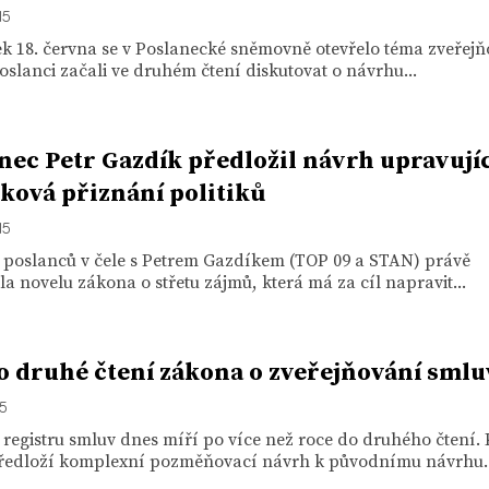
15
ek 18. června se v Poslanecké sněmovně otevřelo téma zveřej
oslanci začali ve druhém čtení diskutovat o návrhu...
nec Petr Gazdík předložil návrh upravujíc
ková přiznání politiků
15
 poslanců v čele s Petrem Gazdíkem (TOP 09 a STAN) právě
la novelu zákona o střetu zájmů, která má za cíl napravit...
o druhé čtení zákona o zveřejňování smlu
15
registru smluv dnes míří po více než roce do druhého čtení. 
ředloží komplexní pozměňovací návrh k původnímu návrhu..