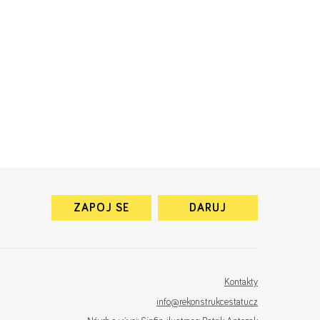
ZAPOJ SE
DARUJ
Kontakty
info@rekonstrukcestatu.cz