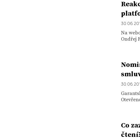
Reakc
platf
30. 06. 20
Na webo
Ondřej F
Nomin
smlu
30. 06. 20
Garants
Otevřeno
Co za
čtení