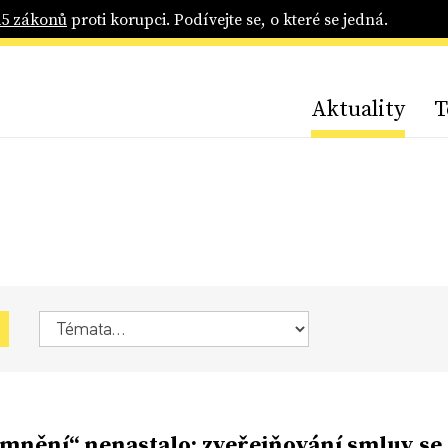
25 zákonů
proti korupci. Podívejte se, o které se jedná.
Aktuality
T
mnění“ nenastalo; zveřejňování smluv se