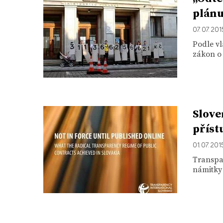
plánu
07. 07. 201
Podle v
zákon o 
Slove
příst
01. 07. 201
Transpar
námitky 