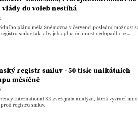
 vlády do voleb nestíhá
5
ládního plánu měla Sněmovna v červenci poslední možnost sc
registru smluv tak, aby jeho plná účinnost nedopadla až...
nský registr smluv - 50 tisíc unikátních
upů měsíčně
5
ency International SK zveřejnila analýzu, která vyvrací mn
proti registru smluv.