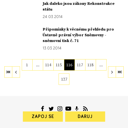
Jak daleko jsou zákony Rekonstrukce
státu
24. 03. 2014
Připomínky k věcnému přehledu pro
Ústavně právní výbor Sněmovny -
sněmovní tisk č. 71
13. 03. 2014
1
…
114
115
116
117
118
…
127
ZAPOJ SE
DARUJ