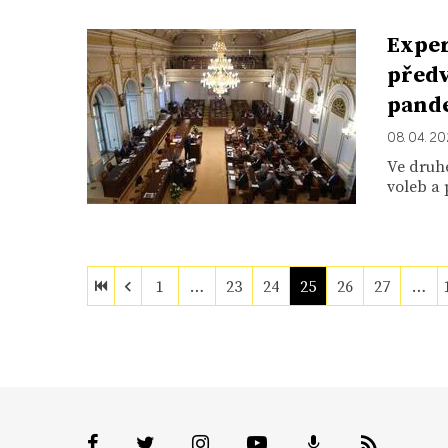
Exper
předv
pand
08. 04. 20
Ve druhé
voleb a 
1
…
23
24
25
26
27
…