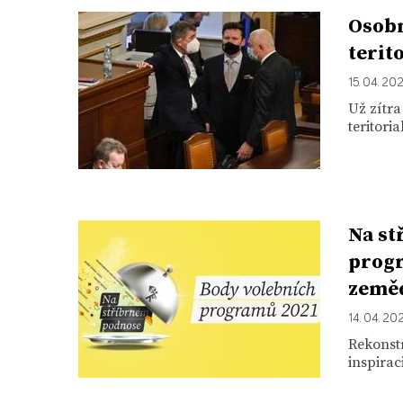
Osobn
terit
15. 04. 20
Už zítr
teritori
Na st
progr
zeměd
14. 04. 20
Rekonstr
inspira