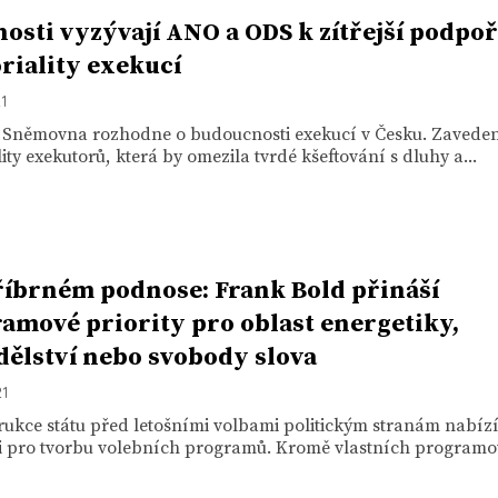
osti vyzývají ANO a ODS k zítřejší podpo
oriality exekucí
21
a Sněmovna rozhodne o budoucnosti exekucí v Česku. Zavede
ality exekutorů, která by omezila tvrdé kšeftování s dluhy a...
říbrném podnose: Frank Bold přináší
amové priority pro oblast energetiky,
ělství nebo svobody slova
21
ukce státu před letošními volbami politickým stranám nabíz
ci pro tvorbu volebních programů. Kromě vlastních programov