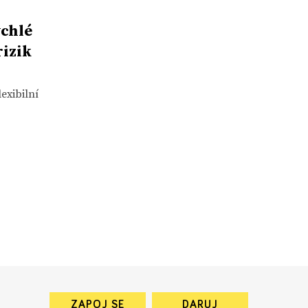
ychlé
izik
exibilní
ZAPOJ SE
DARUJ