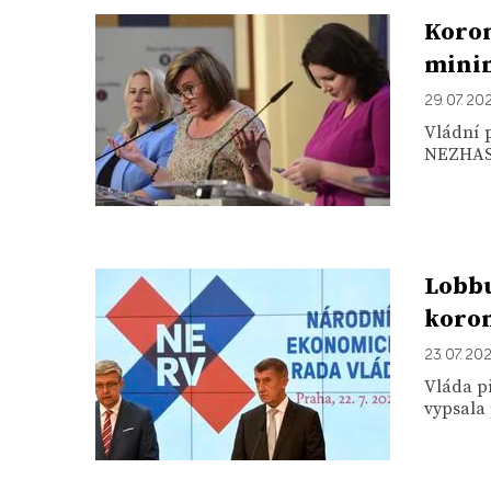
Koron
mini
29. 07. 20
Vládní 
NEZHASÍN
Lobbu
koro
23. 07. 20
Vláda p
vypsala 