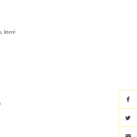
, které
a