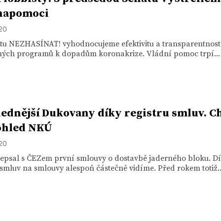
napomoci
020
ktu NEZHASÍNAT! vyhodnocujeme efektivitu a transparentnost
ých programů k dopadům koronakrize. Vládní pomoc trpí...
ednější Dukovany díky registru smluv. C
ohled NKÚ
020
depsal s ČEZem první smlouvy o dostavbě jaderného bloku. D
 smluv na smlouvy alespoň částečně vidíme. Před rokem totiž..