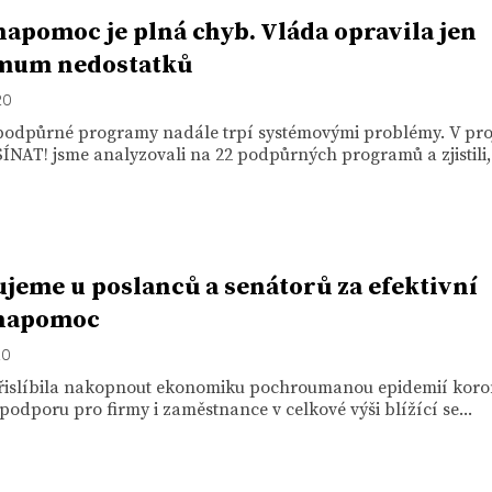
apomoc je plná chyb. Vláda opravila jen
mum nedostatků
20
podpůrné programy nadále trpí systémovými problémy. V pro
AT! jsme analyzovali na 22 podpůrných programů a zjistili,.
jeme u poslanců a senátorů za efektivní
napomoc
20
řislíbila nakopnout ekonomiku pochroumanou epidemií koro
podporu pro firmy i zaměstnance v celkové výši blížící se...