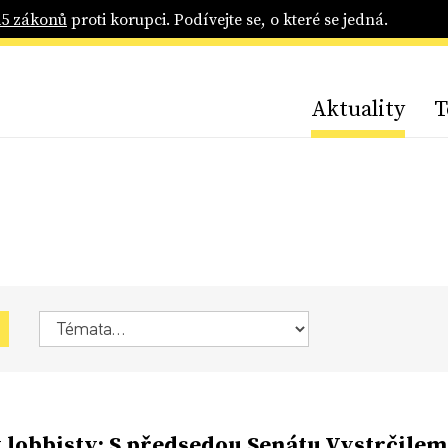
25 zákonů
proti korupci. Podívejte se, o které se jedná.
Aktuality
T
 lobbisty: S předsedou Senátu Vystrčilem