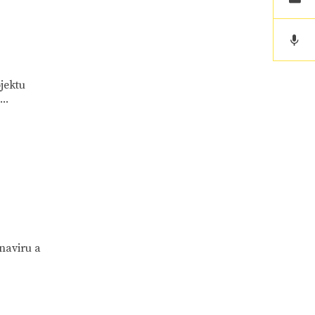
jektu
..
naviru a