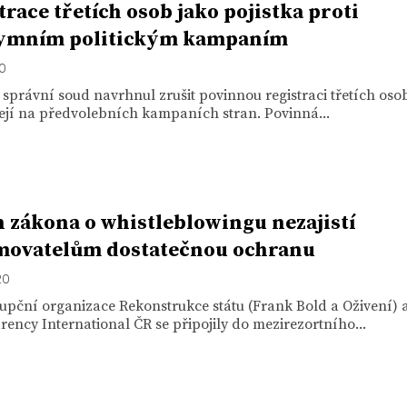
trace třetích osob jako pojistka proti
ymním politickým kampaním
20
 správní soud navrhnul zrušit povinnou registraci třetích osob
ejí na předvolebních kampaních stran. Povinná...
 zákona o whistleblowingu nezajistí
movatelům dostatečnou ochranu
20
upční organizace Rekonstrukce státu (Frank Bold a Oživení) 
ency International ČR se připojily do mezirezortního...