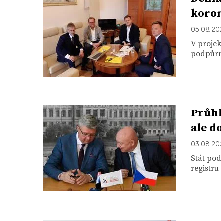
koro
05. 08. 2
V proje
podpůrn
Průhl
ale d
03. 08. 2
Stát po
registru