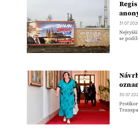
Regis
anon
31. 07. 20
Nejvyšší
se podíl
Návrh
ozna
30. 07. 20
Protikor
Transpar