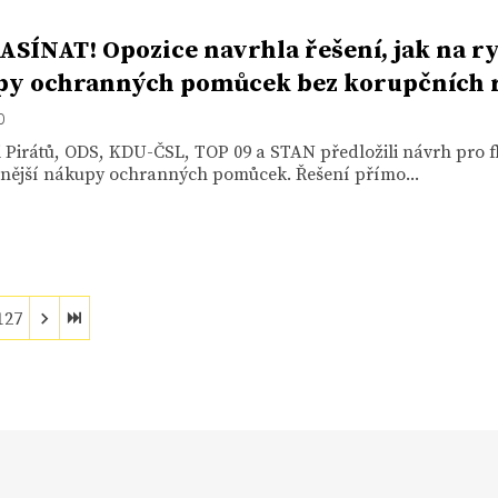
SÍNAT! Opozice navrhla řešení, jak na r
y ochranných pomůcek bez korupčních r
0
 Pirátů, ODS, KDU-ČSL, TOP 09 a STAN předložili návrh pro fl
ivnější nákupy ochranných pomůcek. Řešení přímo...
127