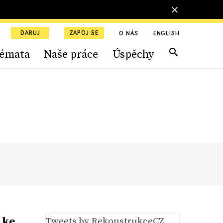
DARUJ
ZAPOJ SE
O NÁS
ENGLISH
émata
Naše práce
Úspěchy
 ke
Tweets by RekonstrukceCZ