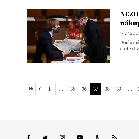
NEZHA
nákup
17. 07. 202
Poslanci
a efekt
1
…
35
36
37
38
39
…