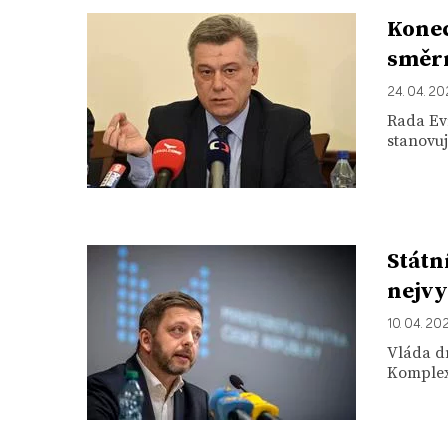
Konec
směrn
24. 04. 2
Rada Evr
stanovuj
Státn
nejvy
10. 04. 20
Vláda d
Komplexn