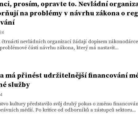
nci, prosím, opravte to. Nevládní organiz
rňují na problémy v návrhu zákona o reg
vání
024
i čtrnácti nevládních organizací žádají dopisem zákonodárce
 problémové části návrhu zákona, který má nastavit...
a má přinést udržitelnější financování mé
né služby
24
stvo kultury představilo svůj druhý pokus o změnu financová
rávních médií. Po kritice od odborníků a zástupců sektoru...