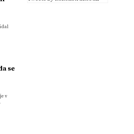
ádal
da se
je v
.