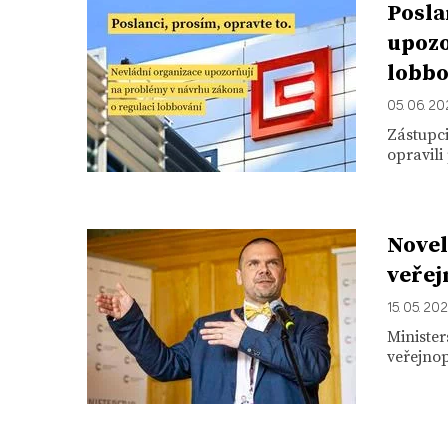
Posla
upozo
lobbo
05. 06. 2
Zástupc
opravili
Novel
veřej
15. 05. 20
Minister
veřejnop