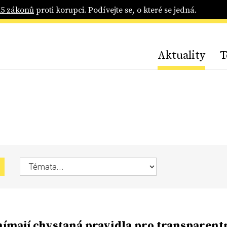
25 zákonů
proti korupci. Podívejte se, o které se jedná.
Aktuality
T
nímají chystaná pravidla pro transparent