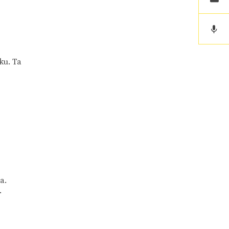
ku. Ta
a.
.