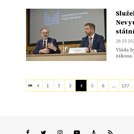
Služe
Nevyu
státn
28. 03. 20
Vláda by
zákona. 
1
2
3
4
5
6
…
127