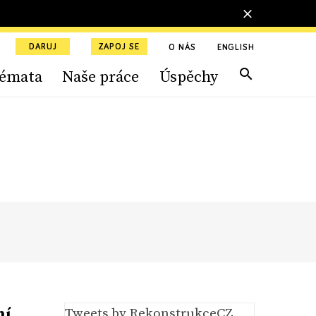
DARUJ
ZAPOJ SE
O NÁS
ENGLISH
émata
Naše práce
Úspěchy
ní
Tweets by RekonstrukceCZ