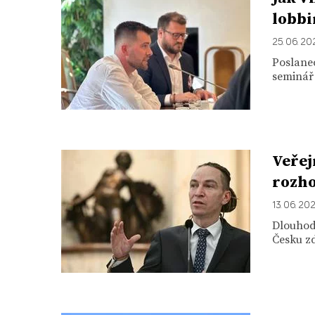
lobbi
25. 06. 20
Poslanec
seminář 
Veřej
rozho
13. 06. 20
Dlouhod
Česku zd