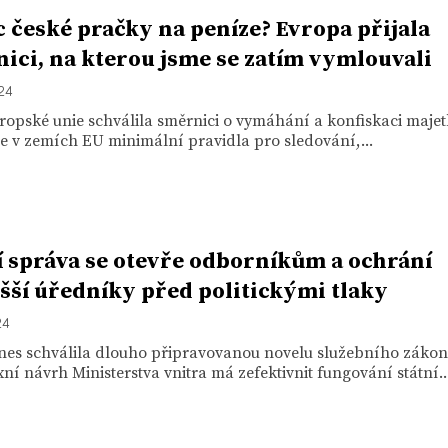
 české pračky na peníze? Evropa přijala
ici, na kterou jsme se zatím vymlouvali
024
opské unie schválila směrnici o vymáhání a konfiskaci majet
e v zemích EU minimální pravidla pro sledování,...
í správa se otevře odborníkům a ochrání
šší úředníky před politickými tlaky
24
nes schválila dlouho připravovanou novelu služebního zákon
í návrh Ministerstva vnitra má zefektivnit fungování státní..