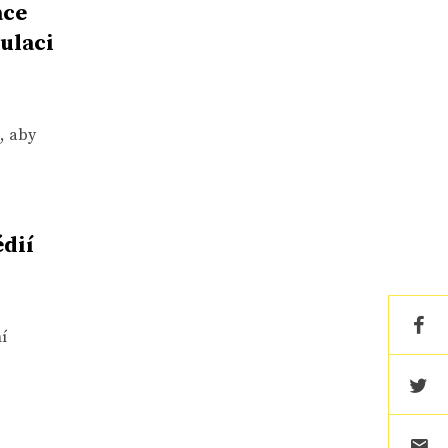
ace
ulaci
, aby
dií
ní