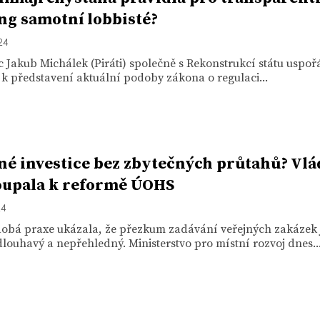
ng samotní lobbisté?
24
 Jakub Michálek (Piráti) společně s Rekonstrukcí státu uspoř
k představení aktuální podoby zákona o regulaci...
né investice bez zbytečných průtahů? Vlá
upala k reformě ÚOHS
24
obá praxe ukázala, že přezkum zadávání veřejných zakázek 
louhavý a nepřehledný. Ministerstvo pro místní rozvoj dnes..