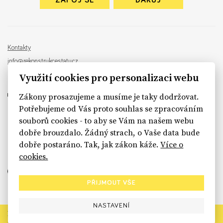
ZAPOJ SE
DARUJ
Kontakty
info@rekonstrukcestatu.cz
Návrh a vývoj:
Sinfin
, ilustrace:
Patrik Antczak
Využití cookies pro personalizaci webu
Zákony prosazujeme a musíme je taky dodržovat.
Potřebujeme od Vás proto souhlas se zpracováním
souborů cookies - to aby se Vám na našem webu
sinfin.digital
dobře brouzdalo. Žádný strach, o Vaše data bude
dobře postaráno. Tak, jak zákon káže.
Více o
cookies.
PŘIJMOUT VŠE
NASTAVENÍ
Rekonstrukce státu končí. Její členské organizace však dál
prosazují systémové změny pro férový a moderní stát.