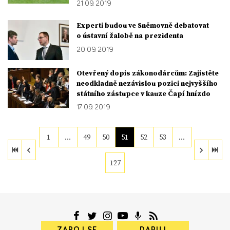
21. 09. 2019
Experti budou ve Sněmovně debatovat
o ústavní žalobě na prezidenta
20. 09. 2019
Otevřený dopis zákonodárcům: Zajistěte
neodkladně nezávislou pozici nejvyššího
státního zástupce v kauze Čapí hnízdo
17. 09. 2019
1
…
49
50
51
52
53
…
127