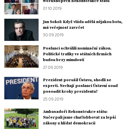
workshopech Rekonstrukce státu
01. 10. 2019
Jan Sokol: Když vláda udělá nějakou botu,
má veřejnost zavrčet
30. 09. 2019
Poslanci schválili nominační zákon.
Politické trafiky ve státních firmách
budou brzy minulostí
27. 09. 2019
Prezident porušil Ústavu, shodli se
experti. Nechají poslanci Ústavní soud
posoudit kroky prezidenta?
25. 09. 2019
Ambasadoři Rekonstrukce státu:
Načerpali jsme chuť lobbovat za lepší
zákony a hlídat demokracii