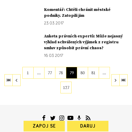
Komentář: Chtěli chránit městské
podniky. Zatopili jim
23. 03. 2017
Anketa právních expertů: Může nejasný
výklad schválených výjimek z registru
smluv způsobit právní chaos?
16. 03. 2017
1
…
77
78
79
80
81
…
127
ZAPOJ SE
DARUJ