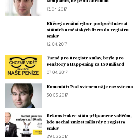
kampaním, ne proti občanům
13. 04. 2017
Klíčový senátní výbor podpořil návrat
státních a městských firem do registru
smluv
12. 04. 2017
Turné pro #registr smluv, brýle pro
senátory a Happening za 150 miliard
07. 04. 2017
Komentář: Pod svícnem už je rozsvíceno
30. 03. 2017
Rekonstrukce státu připomene voličům,
kdo nechal zmizet miliardy z registru
smluv
29. 03. 2017