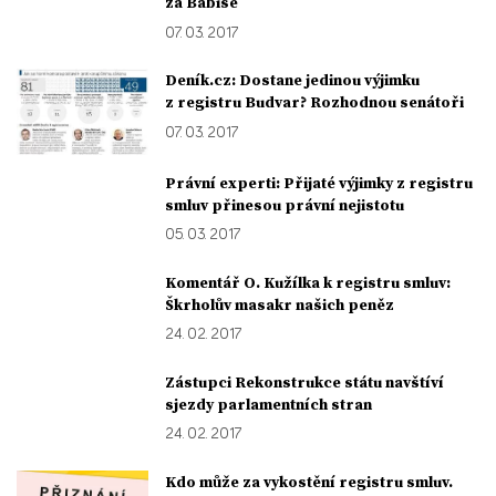
za Babiše
07. 03. 2017
Deník.cz: Dostane jedinou výjimku
z registru Budvar? Rozhodnou senátoři
07. 03. 2017
Právní experti: Přijaté výjimky z registru
smluv přinesou právní nejistotu
05. 03. 2017
Komentář O. Kužílka k registru smluv:
Škrholův masakr našich peněz
24. 02. 2017
Zástupci Rekonstrukce státu navštíví
sjezdy parlamentních stran
24. 02. 2017
Kdo může za vykostění registru smluv.