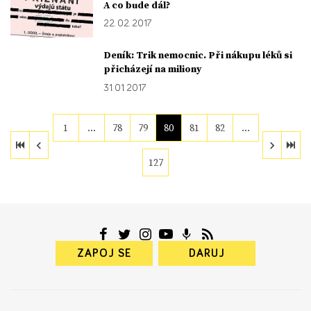
A co bude dál?
22. 02. 2017
Deník: Trik nemocnic. Při nákupu léků si
přicházejí na miliony
31. 01. 2017
1
…
78
79
80
81
82
…
127
ZAPOJ SE
DARUJ