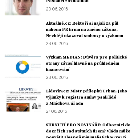
Poslanci rozhodnou
29. 06. 2016
Aktuálně.cz: Rektoři si najali za půl
milionu PR firmu na změnu zákona.
Nechtějí ukazovat smlouvy o výzkumu
28. 06. 2016
Výzkum MEDIAN: Důvěra pro politické
strany závisí hlavně na průhledném
financování
28. 06. 2016
Lidovky.cz: Mistr přílepků Urban. Jeho
výjimky k registru smluv psali lidé
z Mládkova úřadu
27. 06. 2016
SHRNUTÍ PRO NOVINÁŘE: Odborníci do
dozrčích rad státních firem? Vláda může
posvětit alespoň minimalistickou verzi