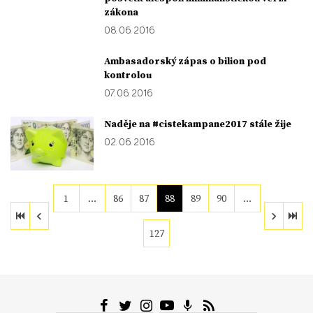
zákona
08. 06. 2016
Ambasadorský zápas o bilion pod
kontrolou
07. 06. 2016
Naděje na #cistekampane2017 stále žije
02. 06. 2016
1
…
86
87
88
89
90
…
127