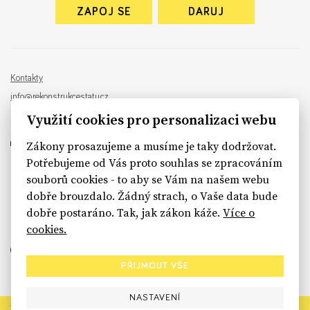
ZAPOJ SE
DARUJ
Kontakty
info@rekonstrukcestatu.cz
Návrh a vývoj:
Sinfin
, ilustrace:
Patrik Antczak
Využití cookies pro personalizaci webu
Zákony prosazujeme a musíme je taky dodržovat.
Potřebujeme od Vás proto souhlas se zpracováním
souborů cookies - to aby se Vám na našem webu
sinfin.digital
dobře brouzdalo. Žádný strach, o Vaše data bude
dobře postaráno. Tak, jak zákon káže.
Více o
cookies.
PŘIJMOUT VŠE
NASTAVENÍ
Rekonstrukce státu končí. Její členské organizace však dál