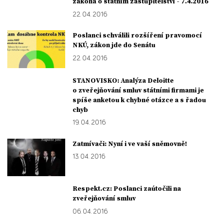
zákona o státním zastupitelství - 7.4.2016
22. 04. 2016
Poslanci schválili rozšíření pravomocí
NKÚ, zákon jde do Senátu
22. 04. 2016
STANOVISKO: Analýza Deloitte
o zveřejňování smluv státními firmami je
spíše anketou k chybné otázce a s řadou
chyb
19. 04. 2016
Zatmívači: Nyní i ve vaší sněmovně!
13. 04. 2016
Respekt.cz: Poslanci zaútočili na
zveřejňování smluv
06. 04. 2016