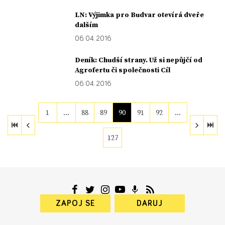
LN: Výjimka pro Budvar otevírá dveře
dalším
06. 04. 2016
Deník: Chudší strany. Už si nepůjčí od
Agrofertu či společnosti Cíl
06. 04. 2016
1
…
88
89
90
91
92
…
127
ZAPOJ SE
DARUJ