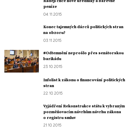
Raději chce nové úředníky a barevné
peníze
04. 11. 2015
Konec tajemných dárců politických stran
na obzoru?
03. 11. 2015
#Odtemnění neprošlo přes senátorskou
barikádu
23. 10. 2015
Infolist k zákonu o financování politických
stran
22. 10. 2015
Vyjádření Rekonstrukce státu k vybraným
pozměňovacím návrhům návrhu zákona
o registru smluv
21. 10. 2015