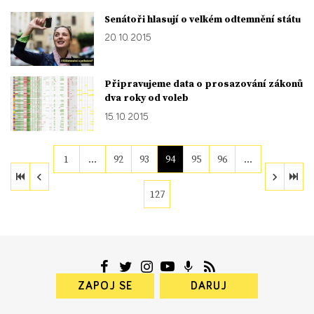
Senátoři hlasují o velkém odtemnění státu
20. 10. 2015
Připravujeme data o prosazování zákonů
dva roky od voleb
15. 10. 2015
1
…
92
93
94
95
96
…
127
ZAPOJ SE
DARUJ