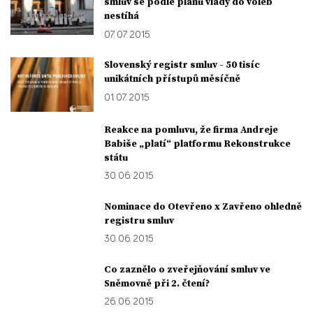
smluv se podle plánu vlády do voleb
nestíhá
07. 07. 2015
Slovenský registr smluv - 50 tisíc
unikátních přístupů měsíčně
01. 07. 2015
Reakce na pomluvu, že firma Andreje
Babiše „platí“ platformu Rekonstrukce
státu
30. 06. 2015
Nominace do Otevřeno x Zavřeno ohledně
registru smluv
30. 06. 2015
Co zaznělo o zveřejňování smluv ve
Sněmovně při 2. čtení?
26. 06. 2015