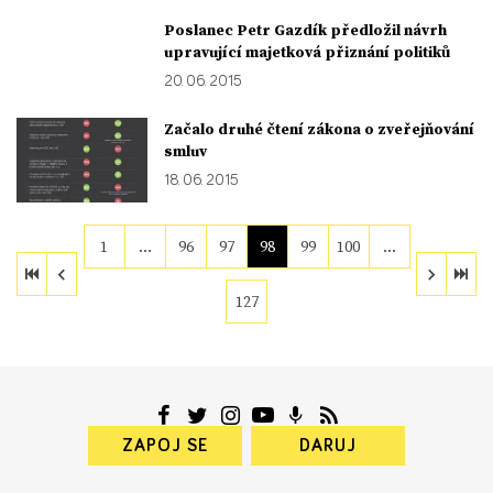
Poslanec Petr Gazdík předložil návrh
upravující majetková přiznání politiků
20. 06. 2015
Začalo druhé čtení zákona o zveřejňování
smluv
18. 06. 2015
1
…
96
97
98
99
100
…
127
ZAPOJ SE
DARUJ