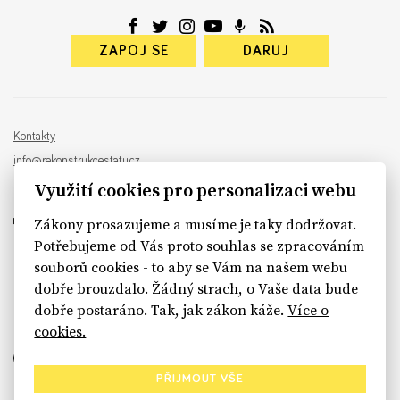
ZAPOJ SE
DARUJ
Kontakty
info@rekonstrukcestatu.cz
Návrh a vývoj:
Sinfin
, ilustrace:
Patrik Antczak
Využití cookies pro personalizaci webu
Zákony prosazujeme a musíme je taky dodržovat.
Potřebujeme od Vás proto souhlas se zpracováním
souborů cookies - to aby se Vám na našem webu
sinfin.digital
dobře brouzdalo. Žádný strach, o Vaše data bude
dobře postaráno. Tak, jak zákon káže.
Více o
cookies.
PŘIJMOUT VŠE