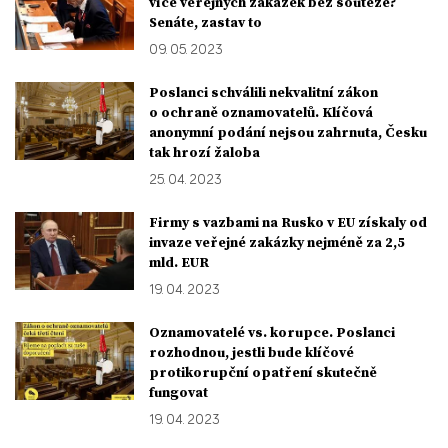
více veřejných zakázek bez soutěže?
Senáte, zastav to
09. 05. 2023
Poslanci schválili nekvalitní zákon
o ochraně oznamovatelů. Klíčová
anonymní podání nejsou zahrnuta, Česku
tak hrozí žaloba
25. 04. 2023
Firmy s vazbami na Rusko v EU získaly od
invaze veřejné zakázky nejméně za 2,5
mld. EUR
19. 04. 2023
Oznamovatelé vs. korupce. Poslanci
rozhodnou, jestli bude klíčové
protikorupční opatření skutečně
fungovat
19. 04. 2023