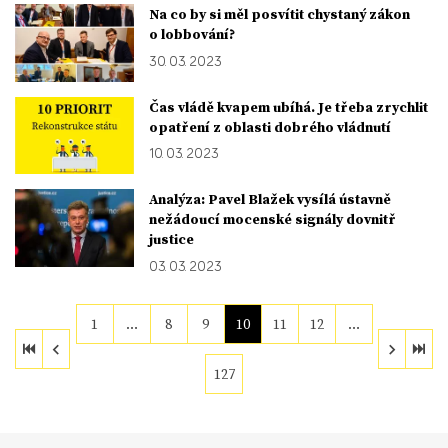
Na co by si měl posvítit chystaný zákon
o lobbování?
30. 03. 2023
Čas vládě kvapem ubíhá. Je třeba zrychlit
opatření z oblasti dobrého vládnutí
10. 03. 2023
Analýza: Pavel Blažek vysílá ústavně
nežádoucí mocenské signály dovnitř
justice
03. 03. 2023
1
…
8
9
10
11
12
…
127