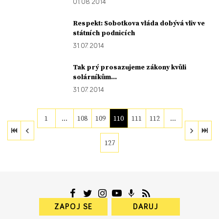
01. 08. 2014
Respekt: Sobotkova vláda dobývá vliv ve
státních podnicích
31. 07. 2014
Tak prý prosazujeme zákony kvůli
solárníkům...
31. 07. 2014
1
…
108
109
110
111
112
…
127
ZAPOJ SE
DARUJ