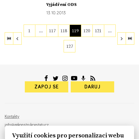
Vyjádření ODS
13. 10. 2013
1
…
117
118
119
120
121
…
127
ZAPOJ SE
DARUJ
Kontakty
info@rekonstrukcestatu.cz
Návrh a vývoj:
Sinfin
, ilustrace:
Patrik Antczak
Využití cookies pro personalizaci webu