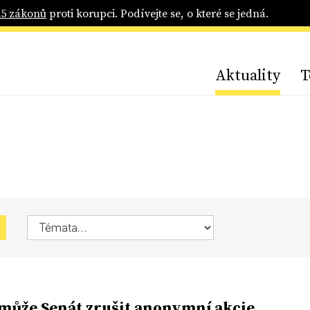
25 zákonů
proti korupci. Podívejte se, o které se jedná.
Aktuality
T
 může Senát zrušit anonymní akcie.