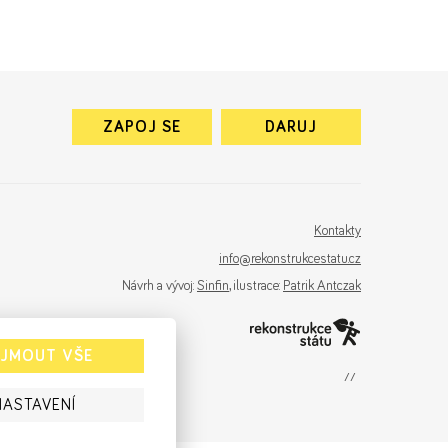
ZAPOJ SE
DARUJ
Kontakty
info@rekonstrukcestatu.cz
Návrh a vývoj:
Sinfin
, ilustrace:
Patrik Antczak
IJMOUT VŠE
sinfin.digital
NASTAVENÍ