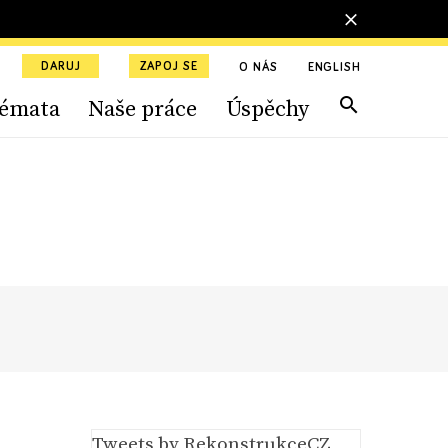
DARUJ
ZAPOJ SE
O NÁS
ENGLISH
émata
Naše práce
Úspěchy
Tweets by RekonstrukceCZ