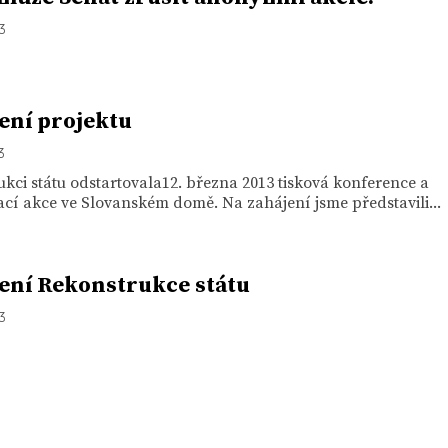
13
ení projektu
3
kci státu odstartovala12. března 2013 tisková konference a
cí akce ve Slovanském domě. Na zahájení jsme představili...
ení Rekonstrukce státu
13