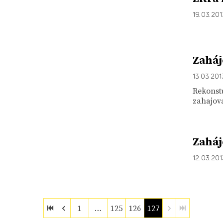
19. 03. 20
Zaháj
13. 03. 201
Rekonstu
zahajova
Zaháj
12. 03. 20
1
…
125
126
127