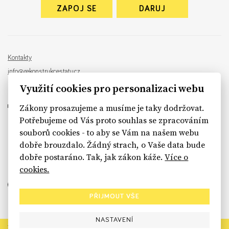
ZAPOJ SE
DARUJ
Kontakty
info@rekonstrukcestatu.cz
Návrh a vývoj:
Sinfin
, ilustrace:
Patrik Antczak
Využití cookies pro personalizaci webu
Zákony prosazujeme a musíme je taky dodržovat.
Potřebujeme od Vás proto souhlas se zpracováním
souborů cookies - to aby se Vám na našem webu
sinfin.digital
dobře brouzdalo. Žádný strach, o Vaše data bude
dobře postaráno. Tak, jak zákon káže.
Více o
cookies.
PŘIJMOUT VŠE
NASTAVENÍ
Rekonstrukce státu končí. Její členské organizace však dál