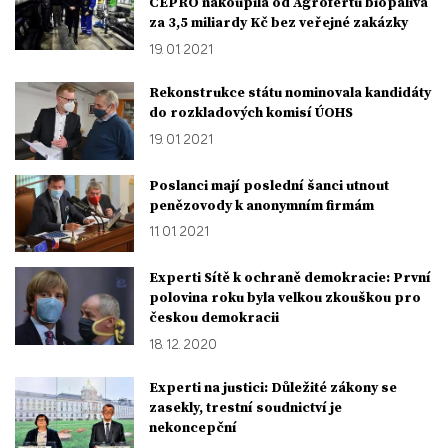
ČEPRO nakoupila od Agrofertu biopaliva
za 3,5 miliardy Kč bez veřejné zakázky
19. 01. 2021
Rekonstrukce státu nominovala kandidáty
do rozkladových komisí ÚOHS
19. 01. 2021
Poslanci mají poslední šanci utnout
penězovody k anonymním firmám
11. 01. 2021
Experti Sítě k ochraně demokracie: První
polovina roku byla velkou zkouškou pro
českou demokracii
18. 12. 2020
Experti na justici: Důležité zákony se
zasekly, trestní soudnictví je
nekoncepční