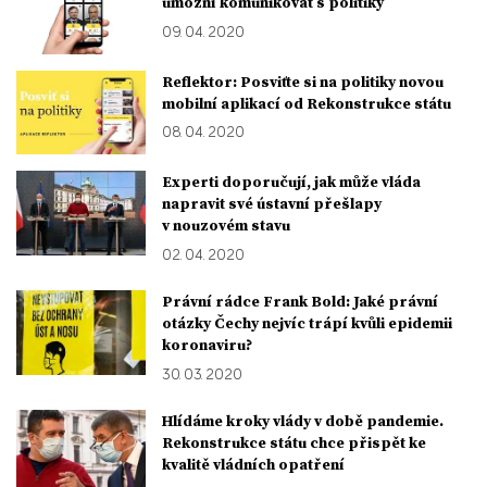
umožní komunikovat s politiky
09. 04. 2020
Reflektor: Posviťte si na politiky novou
mobilní aplikací od Rekonstrukce státu
08. 04. 2020
Experti doporučují, jak může vláda
napravit své ústavní přešlapy
v nouzovém stavu
02. 04. 2020
Právní rádce Frank Bold: Jaké právní
otázky Čechy nejvíc trápí kvůli epidemii
koronaviru?
30. 03. 2020
Hlídáme kroky vlády v době pandemie.
Rekonstrukce státu chce přispět ke
kvalitě vládních opatření