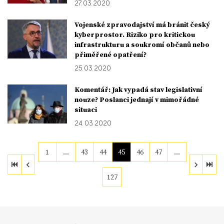
27. 03. 2020
Vojenské zpravodajství má bránit český
kyberprostor. Riziko pro kritickou
infrastrukturu a soukromí občanů nebo
přiměřené opatření?
25. 03. 2020
Komentář: Jak vypadá stav legislativní
nouze? Poslanci jednají v mimořádné
situaci
24. 03. 2020
1
…
43
44
45
46
47
…
127