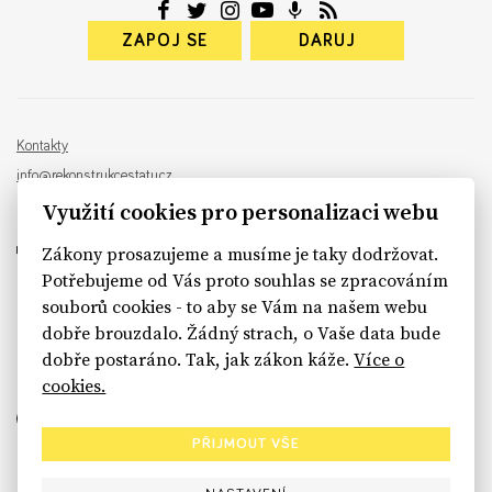
ZAPOJ SE
DARUJ
Kontakty
info@rekonstrukcestatu.cz
Návrh a vývoj:
Sinfin
, ilustrace:
Patrik Antczak
Využití cookies pro personalizaci webu
Zákony prosazujeme a musíme je taky dodržovat.
Potřebujeme od Vás proto souhlas se zpracováním
souborů cookies - to aby se Vám na našem webu
sinfin.digital
dobře brouzdalo. Žádný strach, o Vaše data bude
dobře postaráno. Tak, jak zákon káže.
Více o
cookies.
PŘIJMOUT VŠE