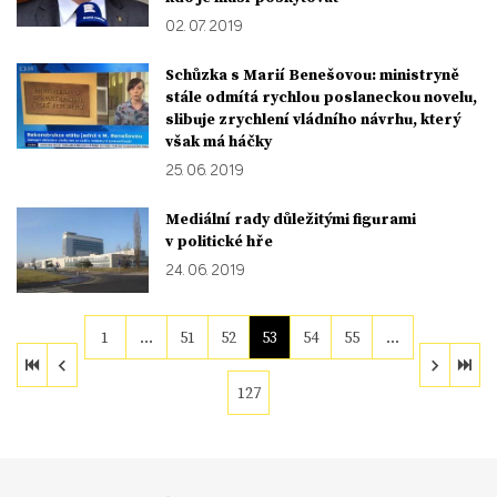
02. 07. 2019
Schůzka s Marií Benešovou: ministryně
stále odmítá rychlou poslaneckou novelu,
slibuje zrychlení vládního návrhu, který
však má háčky
25. 06. 2019
Mediální rady důležitými figurami
v politické hře
24. 06. 2019
1
…
51
52
53
54
55
…
127