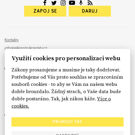
ZAPOJ SE
DARUJ
Kontakty
info@rekonstrukcestatu.cz
Návrh a vývoj:
Sinfin
, ilustrace:
Patrik Antczak
Využití cookies pro personalizaci webu
Zákony prosazujeme a musíme je taky dodržovat.
Potřebujeme od Vás proto souhlas se zpracováním
souborů cookies - to aby se Vám na našem webu
sinfin.digital
dobře brouzdalo. Žádný strach, o Vaše data bude
dobře postaráno. Tak, jak zákon káže.
Více o
cookies.
PŘIJMOUT VŠE