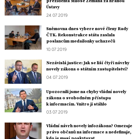
prezidenta Miloše Zemana za hranou
Ústavy
24. 07. 2019
Sněmovna dnes vybere nové členy Rady
ČTK. Rekonstrukce státu zaslala
poslancům medailonky uchazečů
10. 07. 2019
Nezávislá justice: Jak se liší čtyři návrhy
novely zákona o státním zastupitelství?
04. 07. 2019
Upozornili jsme na chyby vládní novely
zákona o svobodném přístupu
k informacím. Vnitro ji stáhlo
03. 07. 2019
Vládní návrh novely infozákona? Omezuje
právo občanů na informace a nedefinuje,
kdo je musí poskytovat