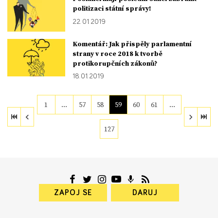
politizaci státní správy!
22. 01. 2019
Komentář: Jak přispěly parlamentní
strany v roce 2018 k tvorbě
protikorupčních zákonů?
18. 01. 2019
1
…
57
58
59
60
61
…
127
ZAPOJ SE
DARUJ