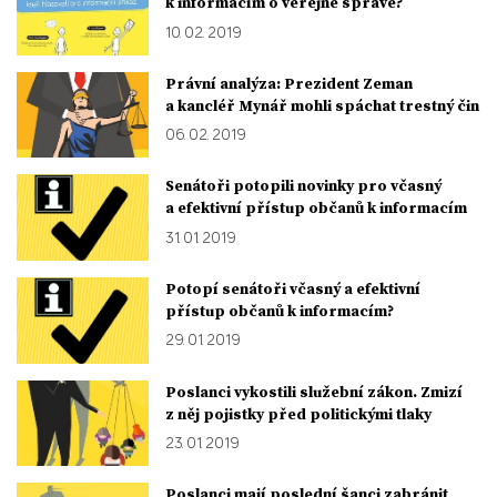
k informacím o veřejné správě?
10. 02. 2019
Právní analýza: Prezident Zeman
a kancléř Mynář mohli spáchat trestný čin
06. 02. 2019
Senátoři potopili novinky pro včasný
a efektivní přístup občanů k informacím
31. 01. 2019
Potopí senátoři včasný a efektivní
přístup občanů k informacím?
29. 01. 2019
Poslanci vykostili služební zákon. Zmizí
z něj pojistky před politickými tlaky
23. 01. 2019
Poslanci mají poslední šanci zabránit