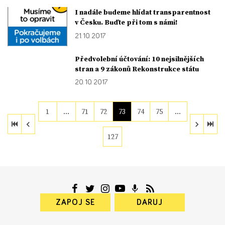
I nadále budeme hlídat transparentnost
v Česku. Buďte při tom s námi!
21. 10. 2017
Předvolební účtování: 10 nejsilnějších
stran a 9 zákonů Rekonstrukce státu
20. 10. 2017
1
…
71
72
73
74
75
…
127
ZAPOJ SE
DARUJ