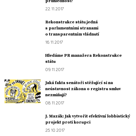
průhlednost?
22. 11. 2017
Rekonstrukce státu jedná
s parlamentními stranami
o transparentním vládnutí
16. 11. 2017
Hledáme PR manažera Rekonstrukce
státu
09. 11. 2017
Jaká fakta senátoři stěžující si na
neústavnost zákona o registru smluv
nezmiňují?
08. 11. 2017
J. Mazák: Jak vytvořit efektivní lobbistický
projekt proti korupci
25. 10. 2017