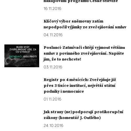
nakupování programů České televize
16. 11. 2016
Klíčový výbor sněmovny zatím
nepodpořil výjimky ze zveřejňování smluv
04. 11. 2016
Poslanci-Zatmívači chtějí vyjmout většinu
smluv z povinného zveřejňování. Napište
jim, že to nechcete!
03. 11. 2016
Registr po 4 měsících: Zveřejňuje již
přes 3 tisíce institucí, největší státní
podniky i nemocnice
01. 11. 2016
Jak strany (ne)podporují protikorupční
zákony (komentář J. Outlého)
24. 10. 2016