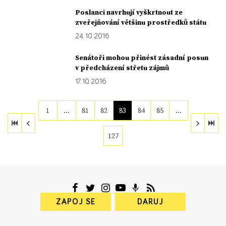
Poslanci navrhují vyškrtnout ze
zveřejňování většinu prostředků státu
24. 10. 2016
Senátoři mohou přinést zásadní posun
v předcházení střetu zájmů
17. 10. 2016
1
…
81
82
83
84
85
…
127
ZAPOJ SE
DARUJ