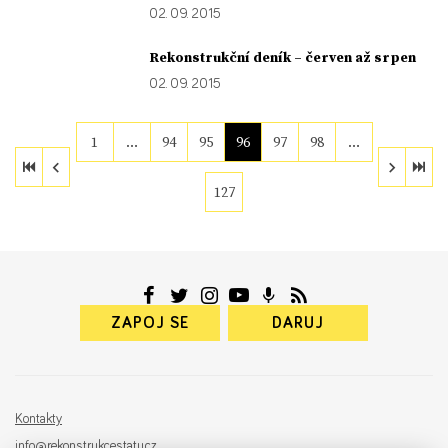
02. 09. 2015
Rekonstrukční deník – červen až srpen
02. 09. 2015
1
…
94
95
96
97
98
…
127
ZAPOJ SE
DARUJ
Kontakty
info@rekonstrukcestatu.cz