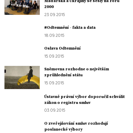
Maďarska a Ukrajiny se sešly na Foru
2000
23. 09. 2015
#Odtemnění - fakta a data
18. 09. 2015
Oslava Odtemnění
15. 09. 2015
Sněmovna rozhodne o největším
zprůhlednění státu
15. 09. 2015
Ústavně právní výbor doporučil schválit
zákon o registru smluv
03. 09. 2015
O zveřejňování smluv rozhodují
poslanecké výbory