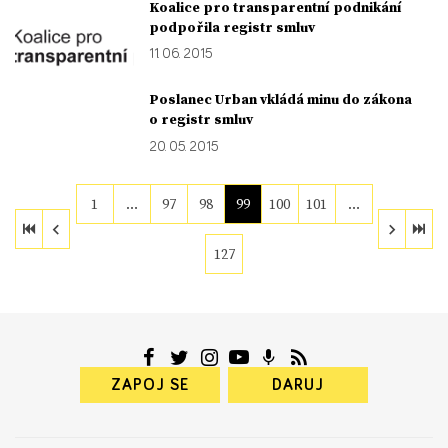
Koalice pro transparentní podnikání
podpořila registr smluv
11. 06. 2015
Poslanec Urban vkládá minu do zákona
o registr smluv
20. 05. 2015
1
…
97
98
99
100
101
…
127
ZAPOJ SE
DARUJ