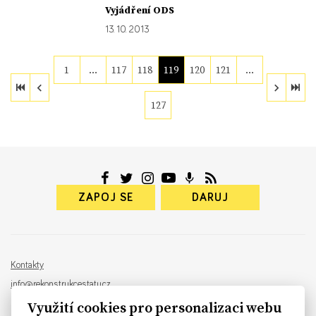
Vyjádření ODS
13. 10. 2013
1
…
117
118
119
120
121
…
127
ZAPOJ SE
DARUJ
Kontakty
info@rekonstrukcestatu.cz
Návrh a vývoj:
Sinfin
, ilustrace:
Patrik Antczak
Využití cookies pro personalizaci webu