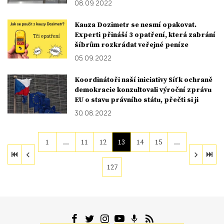
08. 09. 2022
Kauza Dozimetr se nesmí opakovat.
Experti přináší 3 opatření, která zabrání
šíbrům rozkrádat veřejné peníze
05. 09. 2022
Koordinátoři naší iniciativy Síť k ochraně
demokracie konzultovali výroční zprávu
EU o stavu právního státu, přečti si ji
30. 08. 2022
1
…
11
12
13
14
15
…
127