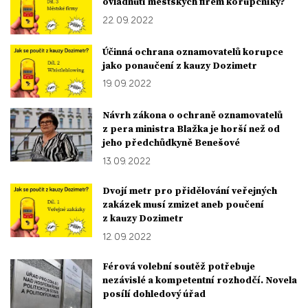
ovládnutí městských firem korupčníky?
22. 09. 2022
Účinná ochrana oznamovatelů korupce
jako ponaučení z kauzy Dozimetr
19. 09. 2022
Návrh zákona o ochraně oznamovatelů
z pera ministra Blažka je horší než od
jeho předchůdkyně Benešové
13. 09. 2022
Dvojí metr pro přidělování veřejných
zakázek musí zmizet aneb poučení
z kauzy Dozimetr
12. 09. 2022
Férová volební soutěž potřebuje
nezávislé a kompetentní rozhodčí. Novela
posílí dohledový úřad