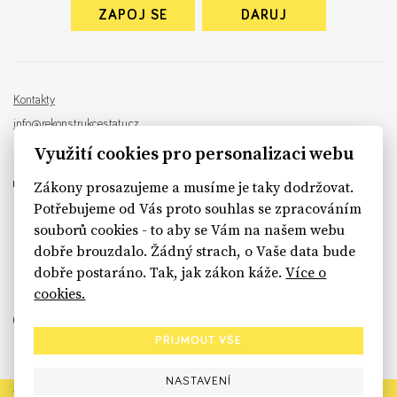
ZAPOJ SE
DARUJ
Kontakty
info@rekonstrukcestatu.cz
Návrh a vývoj:
Sinfin
, ilustrace:
Patrik Antczak
Využití cookies pro personalizaci webu
Zákony prosazujeme a musíme je taky dodržovat.
Potřebujeme od Vás proto souhlas se zpracováním
souborů cookies - to aby se Vám na našem webu
sinfin.digital
dobře brouzdalo. Žádný strach, o Vaše data bude
dobře postaráno. Tak, jak zákon káže.
Více o
cookies.
PŘIJMOUT VŠE
NASTAVENÍ
Rekonstrukce státu končí. Její členské organizace však dál