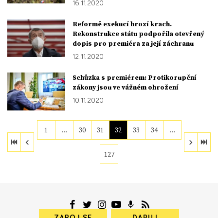
16. 11. 2020
Reformě exekucí hrozí krach.
Rekonstrukce státu podpořila otevřený
dopis pro premiéra za její záchranu
12. 11. 2020
Schůzka s premiérem: Protikorupční
zákony jsou ve vážném ohrožení
10. 11. 2020
1
…
30
31
32
33
34
…
127