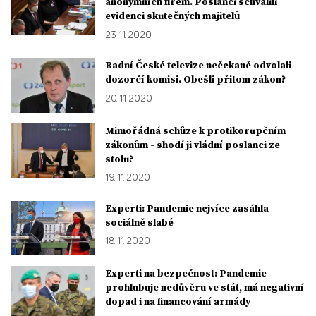
anonymních firem. Poslanci schválili
evidenci skutečných majitelů
23. 11. 2020
Radní České televize nečekaně odvolali
dozorčí komisi. Obešli přitom zákon?
20. 11. 2020
Mimořádná schůze k protikorupčním
zákonům - shodí ji vládní poslanci ze
stolu?
19. 11. 2020
Experti: Pandemie nejvíce zasáhla
sociálně slabé
18. 11. 2020
Experti na bezpečnost: Pandemie
prohlubuje nedůvěru ve stát, má negativní
dopad i na financování armády