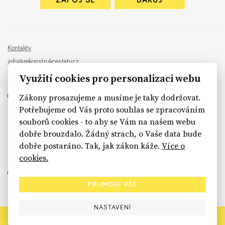
ZAPOJ SE
DARUJ
Kontakty
info@rekonstrukcestatu.cz
Návrh a vývoj:
Sinfin
, ilustrace:
Patrik Antczak
Využití cookies pro personalizaci webu
Zákony prosazujeme a musíme je taky dodržovat.
Potřebujeme od Vás proto souhlas se zpracováním
souborů cookies - to aby se Vám na našem webu
sinfin.digital
dobře brouzdalo. Žádný strach, o Vaše data bude
dobře postaráno. Tak, jak zákon káže.
Více o
cookies.
PŘIJMOUT VŠE
NASTAVENÍ
Rekonstrukce státu končí. Její členské organizace však dál
prosazují systémové změny pro férový a moderní stát.