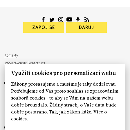
ZAPOJ SE
DARUJ
Kontakty
info@rekonstrukcestatu.cz
Návrh a vývoj:
Sinfin
, ilustrace:
Patrik Antczak
Využití cookies pro personalizaci webu
Zákony prosazujeme a musíme je taky dodržovat.
Potřebujeme od Vás proto souhlas se zpracováním
souborů cookies - to aby se Vám na našem webu
sinfin.digital
dobře brouzdalo. Žádný strach, o Vaše data bude
dobře postaráno. Tak, jak zákon káže.
Více o
cookies.