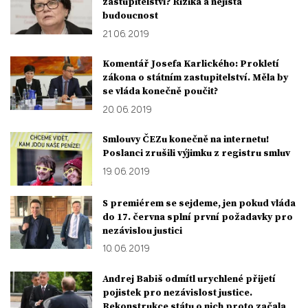
zastupitelství? Rizika a nejistá
budoucnost
21. 06. 2019
Komentář Josefa Karlického: Prokletí
zákona o státním zastupitelství. Měla by
se vláda konečně poučit?
20. 06. 2019
Smlouvy ČEZu konečně na internetu!
Poslanci zrušili výjimku z registru smluv
19. 06. 2019
S premiérem se sejdeme, jen pokud vláda
do 17. června splní první požadavky pro
nezávislou justici
10. 06. 2019
Andrej Babiš odmítl urychlené přijetí
pojistek pro nezávislost justice.
Rekonstrukce státu o nich proto začala