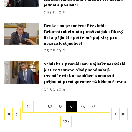
jednat s poslanci
06. 06. 2019
Reakce na premiéra: Přestaňte
Rekonstrukci státu používat jako fíkový
list a přijměte potřebné pojistky pro
nezávislost justice!
05. 06. 2019
Schůzka s premiérem: Pojistky nezávislé
justice zástupci vlády neodmítají.
Premiér však nesouhlasí s nutností
přijmout první garance už během června
04. 06. 2019
1
…
52
53
54
55
56
…
127