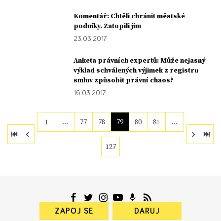
Komentář: Chtěli chránit městské
podniky. Zatopili jim
23. 03. 2017
Anketa právních expertů: Může nejasný
výklad schválených výjimek z registru
smluv způsobit právní chaos?
16. 03. 2017
1
…
77
78
79
80
81
…
127
ZAPOJ SE
DARUJ