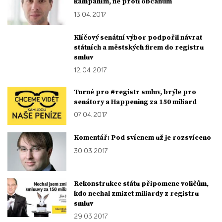
kampaním, ne proti občanům
13. 04. 2017
Klíčový senátní výbor podpořil návrat
státních a městských firem do registru
smluv
12. 04. 2017
Turné pro #registr smluv, brýle pro
senátory a Happening za 150 miliard
07. 04. 2017
Komentář: Pod svícnem už je rozsvíceno
30. 03. 2017
Rekonstrukce státu připomene voličům,
kdo nechal zmizet miliardy z registru
smluv
29. 03. 2017