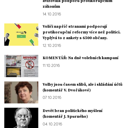
avizovala podporu protikorupčním
zákonům
14. 10. 2016
Voliči napříč stranami podporují
protikorupční reformy více než politici.
Vyplývá to z ankety s 6500 občany.
12. 10. 2016
KOMENTÁŘ: Na dně volebních kampaní
11. 10. 2016
Volby jsou časem slibů, ale i skládání účtů
(komentář V. Dvořákové)
07. 10. 2016
Devět bran politického myšlení
(komentář J. Spurného)
04. 10. 2016