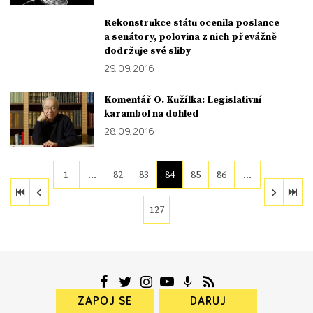
Rekonstrukce státu ocenila poslance
a senátory, polovina z nich převážně
dodržuje své sliby
29. 09. 2016
Komentář O. Kužílka: Legislativní
karambol na dohled
28. 09. 2016
1
…
82
83
84
85
86
…
127
ZAPOJ SE
DARUJ