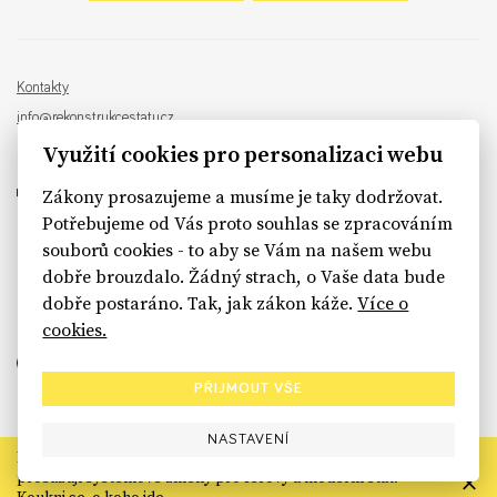
Kontakty
info@rekonstrukcestatu.cz
Návrh a vývoj:
Sinfin
, ilustrace:
Patrik Antczak
Využití cookies pro personalizaci webu
Zákony prosazujeme a musíme je taky dodržovat.
Potřebujeme od Vás proto souhlas se zpracováním
souborů cookies - to aby se Vám na našem webu
sinfin.digital
dobře brouzdalo. Žádný strach, o Vaše data bude
dobře postaráno. Tak, jak zákon káže.
Více o
cookies.
PŘIJMOUT VŠE
NASTAVENÍ
Rekonstrukce státu končí. Její členské organizace však dál
prosazují systémové změny pro férový a moderní stát.