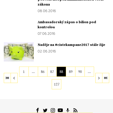
zákona
08. 06. 2016
Ambasadorský zápas o bilion pod
kontrolou
07. 06. 2016
Naděje na #cistekampane2017 stále žije
02. 06. 2016
1
…
86
87
88
89
90
…
127