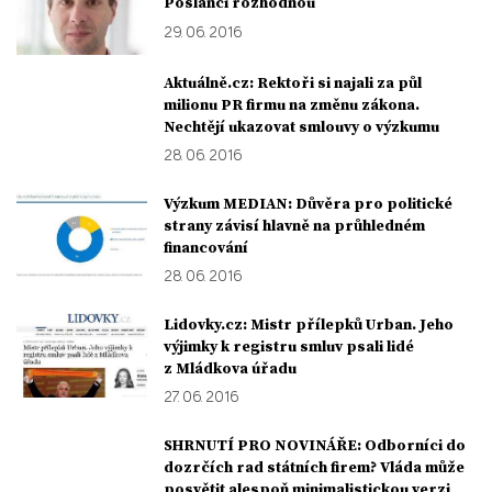
Poslanci rozhodnou
29. 06. 2016
Aktuálně.cz: Rektoři si najali za půl
milionu PR firmu na změnu zákona.
Nechtějí ukazovat smlouvy o výzkumu
28. 06. 2016
Výzkum MEDIAN: Důvěra pro politické
strany závisí hlavně na průhledném
financování
28. 06. 2016
Lidovky.cz: Mistr přílepků Urban. Jeho
výjimky k registru smluv psali lidé
z Mládkova úřadu
27. 06. 2016
SHRNUTÍ PRO NOVINÁŘE: Odborníci do
dozrčích rad státních firem? Vláda může
posvětit alespoň minimalistickou verzi