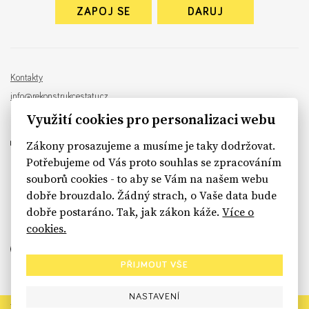
ZAPOJ SE
DARUJ
Kontakty
info@rekonstrukcestatu.cz
Návrh a vývoj:
Sinfin
, ilustrace:
Patrik Antczak
Využití cookies pro personalizaci webu
Zákony prosazujeme a musíme je taky dodržovat.
Potřebujeme od Vás proto souhlas se zpracováním
souborů cookies - to aby se Vám na našem webu
sinfin.digital
dobře brouzdalo. Žádný strach, o Vaše data bude
dobře postaráno. Tak, jak zákon káže.
Více o
cookies.
PŘIJMOUT VŠE
NASTAVENÍ
Rekonstrukce státu končí. Její členské organizace však dál