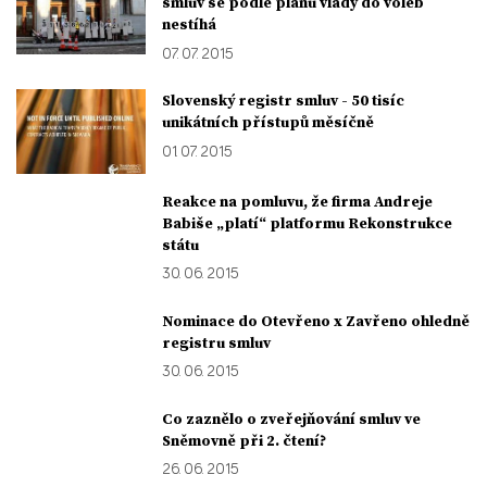
smluv se podle plánu vlády do voleb
nestíhá
07. 07. 2015
Slovenský registr smluv - 50 tisíc
unikátních přístupů měsíčně
01. 07. 2015
Reakce na pomluvu, že firma Andreje
Babiše „platí“ platformu Rekonstrukce
státu
30. 06. 2015
Nominace do Otevřeno x Zavřeno ohledně
registru smluv
30. 06. 2015
Co zaznělo o zveřejňování smluv ve
Sněmovně při 2. čtení?
26. 06. 2015