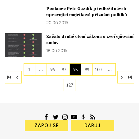
Poslanec Petr Gazdík předložil návrh
upravující majetková přiznání politiků
20. 06. 2015
Začalo druhé čtení zákona o zveřejňování
smluv
18. 06. 2015
1
…
96
97
98
99
100
…
127
ZAPOJ SE
DARUJ