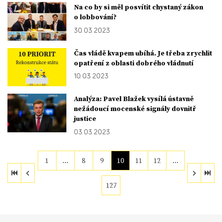
Na co by si měl posvítit chystaný zákon
o lobbování?
30. 03. 2023
Čas vládě kvapem ubíhá. Je třeba zrychlit
opatření z oblasti dobrého vládnutí
10. 03. 2023
Analýza: Pavel Blažek vysílá ústavně
nežádoucí mocenské signály dovnitř
justice
03. 03. 2023
1
…
8
9
10
11
12
…
127