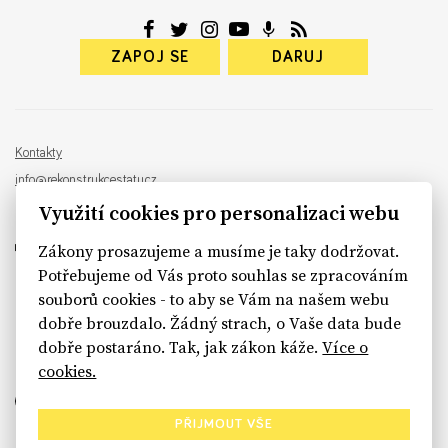
ZAPOJ SE
DARUJ
Kontakty
info@rekonstrukcestatu.cz
Návrh a vývoj:
Sinfin
, ilustrace:
Patrik Antczak
Využití cookies pro personalizaci webu
Zákony prosazujeme a musíme je taky dodržovat.
Potřebujeme od Vás proto souhlas se zpracováním
souborů cookies - to aby se Vám na našem webu
sinfin.digital
dobře brouzdalo. Žádný strach, o Vaše data bude
dobře postaráno. Tak, jak zákon káže.
Více o
cookies.
PŘIJMOUT VŠE