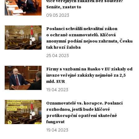
více veřejných zakázek bez soutěže?
Senáte, zastav to
09. 05. 2023
Poslanci schválili nekvalitní zákon
o ochraně oznamovatelů. Klíčová
anonymní podání nejsou zahrnuta, Česku
tak hrozí žaloba
25. 04. 2023
Firmy s vazbami na Rusko v EU získaly od
invaze veřejné zakázky nejméně za 2,5
mld. EUR
19. 04. 2023
Oznamovatelé vs. korupce. Poslanci
rozhodnou, jestli bude klíčové
protikorupční opatření skutečně
fungovat
19. 04. 2023