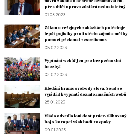
návrh zákona o ochraně oznamovatelů,
přes dílčí opravu zůstává nedostatečný
01. 03. 2023
Zákon o veřejných zakázkách potřebuje
lepší pojistky proti střetu zájmů a měl by
pomoci překonat resortismus
08. 02. 2023
Vypínání webů? Jen pro bezpečnostní
hrozby!
02. 02. 2023
Hledání hranic svobody slova. Soud se
vyjádřil k vypnutí dezinformačních webů
25. 01. 2023
Vláda odvedla loni dost práce. Slibovaný
boj s korupcí však budí rozpaky
09. 01. 2023