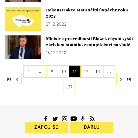
Rekonstrukce státu sčítá úspěchy roku
2022
27. 12. 2022
Ministr spravedlnosti Blažek chystá vyšší
závislost státního zastupitelství na vládě
13. 12. 2022
1
…
9
10
11
12
13
…
127
ZAPOJ SE
DARUJ