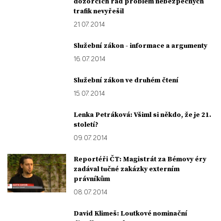
dozorčích rad problém nebezpečných
trafik nevyřešil
21. 07. 2014
Služební zákon - informace a argumenty
16. 07. 2014
Služební zákon ve druhém čtení
15. 07. 2014
Lenka Petráková: Všiml si někdo, že je 21.
století?
09. 07. 2014
Reportéři ČT: Magistrát za Bémovy éry
zadával tučné zakázky externím
právníkům
08. 07. 2014
David Klimeš: Loutkové nominační