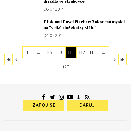
divadlo ve Strakovce
08. 07. 2014
Diplomat Pavel Fischer: Zákon má myslet
na "velké služebníky státu"
04. 07. 2014
1
…
109
110
111
112
113
…
127
ZAPOJ SE
DARUJ