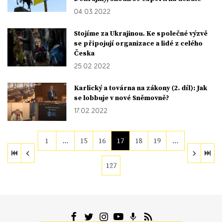
04. 03. 2022
Stojíme za Ukrajinou. Ke společné výzvě
se připojují organizace a lidé z celého
Česka
25. 02. 2022
Karlický a továrna na zákony (2. díl): Jak
se lobbuje v nové Sněmovně?
17. 02. 2022
1
…
15
16
17
18
19
…
127