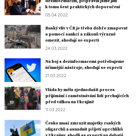
dezinformacím, připravili jsme jim
k tomu šest praktických doporučení
05. 04. 2022
Ruský vliv v ČR je třeba dobře zmapovat
a pomocí sankcí a zákonů výrazně
omezit, shodují se experti
24. 03. 2022
Na boj s dezinformacemi potřebujeme
účinnější nástroje, shodují se experti
21. 03. 2022
Vláda by měla zjednodušit proces
přijímání i zaměstnávání lidí prchajících
před válkou na Ukrajině
11. 03. 2022
Česko musí zmrazit majetky ruských
oligarchů a usnadnit přijetí uprchlíků
z Ukrajiny, shodli se experti na debatě