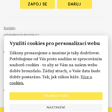
ZAPOJ SE
DARUJ
Kontakty
info@rekonstrukcestatu.cz
Návrh a vývoj:
Sinfin
, ilustrace:
Patrik Antczak
Využití cookies pro personalizaci webu
Zákony prosazujeme a musíme je taky dodržovat.
Potřebujeme od Vás proto souhlas se zpracováním
souborů cookies - to aby se Vám na našem webu
sinfin.digital
dobře brouzdalo. Žádný strach, o Vaše data bude
dobře postaráno. Tak, jak zákon káže.
Více o
cookies.
PŘIJMOUT VŠE
NASTAVENÍ
Rekonstrukce státu končí. Její členské organizace však dál