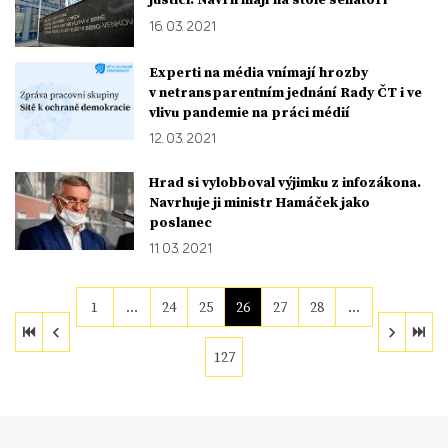
16. 03. 2021
Experti na média vnímají hrozby
v netransparentním jednání Rady ČT i ve
vlivu pandemie na práci médií
12. 03. 2021
Hrad si vylobboval výjimku z infozákona.
Navrhuje ji ministr Hamáček jako
poslanec
11. 03. 2021
1
…
24
25
26
27
28
…
127