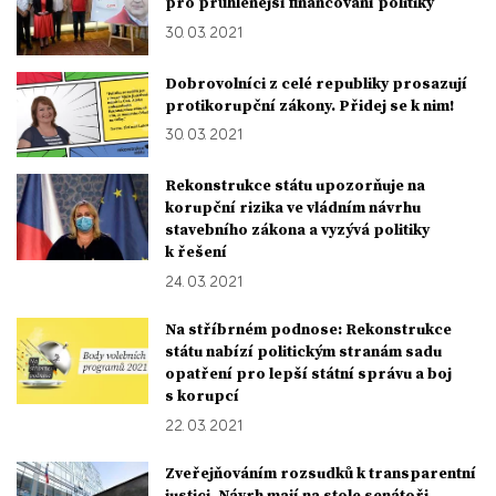
pro průhlenější financování politiky
30. 03. 2021
Dobrovolníci z celé republiky prosazují
protikorupční zákony. Přidej se k nim!
30. 03. 2021
Rekonstrukce státu upozorňuje na
korupční rizika ve vládním návrhu
stavebního zákona a vyzývá politiky
k řešení
24. 03. 2021
Na stříbrném podnose: Rekonstrukce
státu nabízí politickým stranám sadu
opatření pro lepší státní správu a boj
s korupcí
22. 03. 2021
Zveřejňováním rozsudků k transparentní
justici. Návrh mají na stole senátoři