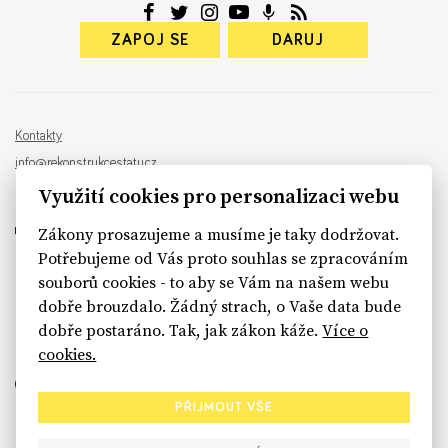
ZAPOJ SE
DARUJ
Kontakty
info@rekonstrukcestatu.cz
Návrh a vývoj:
Sinfin
, ilustrace:
Patrik Antczak
Využití cookies pro personalizaci webu
Zákony prosazujeme a musíme je taky dodržovat.
Potřebujeme od Vás proto souhlas se zpracováním
souborů cookies - to aby se Vám na našem webu
sinfin.digital
dobře brouzdalo. Žádný strach, o Vaše data bude
dobře postaráno. Tak, jak zákon káže.
Více o
cookies.
PŘIJMOUT VŠE