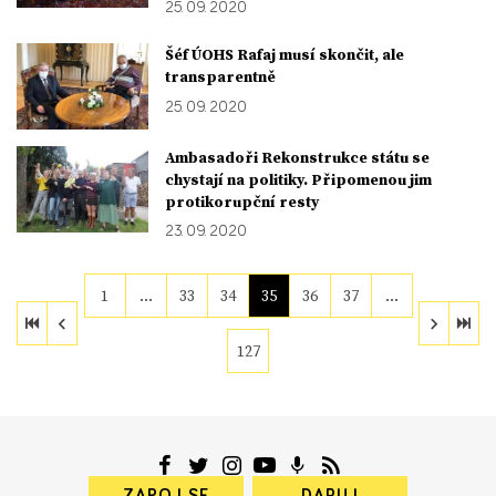
25. 09. 2020
Šéf ÚOHS Rafaj musí skončit, ale
transparentně
25. 09. 2020
Ambasadoři Rekonstrukce státu se
chystají na politiky. Připomenou jim
protikorupční resty
23. 09. 2020
1
…
33
34
35
36
37
…
127