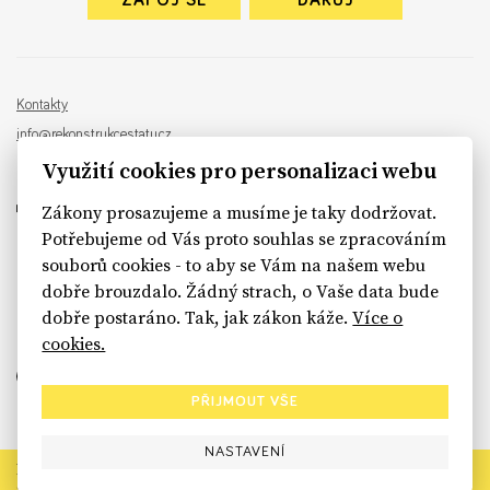
ZAPOJ SE
DARUJ
Kontakty
info@rekonstrukcestatu.cz
Návrh a vývoj:
Sinfin
, ilustrace:
Patrik Antczak
Využití cookies pro personalizaci webu
Zákony prosazujeme a musíme je taky dodržovat.
Potřebujeme od Vás proto souhlas se zpracováním
souborů cookies - to aby se Vám na našem webu
sinfin.digital
dobře brouzdalo. Žádný strach, o Vaše data bude
dobře postaráno. Tak, jak zákon káže.
Více o
cookies.
PŘIJMOUT VŠE
NASTAVENÍ
Rekonstrukce státu končí. Její členské organizace však dál
prosazují systémové změny pro férový a moderní stát.