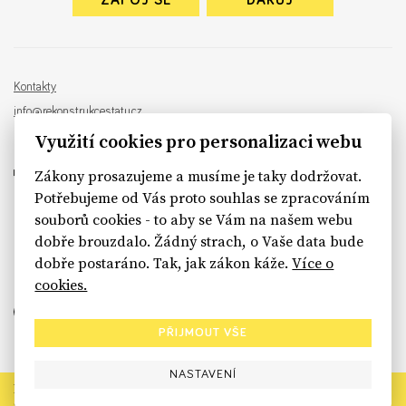
ZAPOJ SE
DARUJ
Kontakty
info@rekonstrukcestatu.cz
Návrh a vývoj:
Sinfin
, ilustrace:
Patrik Antczak
Využití cookies pro personalizaci webu
Zákony prosazujeme a musíme je taky dodržovat.
Potřebujeme od Vás proto souhlas se zpracováním
souborů cookies - to aby se Vám na našem webu
sinfin.digital
dobře brouzdalo. Žádný strach, o Vaše data bude
dobře postaráno. Tak, jak zákon káže.
Více o
cookies.
PŘIJMOUT VŠE
NASTAVENÍ
Rekonstrukce státu končí. Její členské organizace však dál
prosazují systémové změny pro férový a moderní stát.