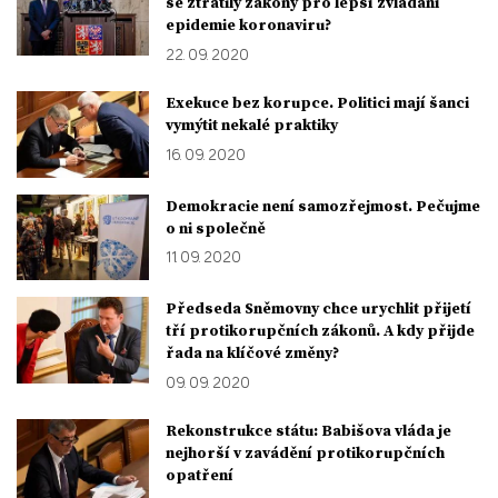
se ztratily zákony pro lepší zvládání
epidemie koronaviru?
22. 09. 2020
Exekuce bez korupce. Politici mají šanci
vymýtit nekalé praktiky
16. 09. 2020
Demokracie není samozřejmost. Pečujme
o ni společně
11. 09. 2020
Předseda Sněmovny chce urychlit přijetí
tří protikorupčních zákonů. A kdy přijde
řada na klíčové změny?
09. 09. 2020
Rekonstrukce státu: Babišova vláda je
nejhorší v zavádění protikorupčních
opatření