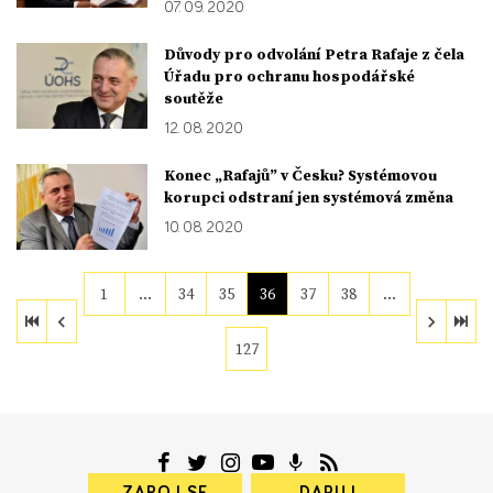
07. 09. 2020
Důvody pro odvolání Petra Rafaje z čela
Úřadu pro ochranu hospodářské
soutěže
12. 08. 2020
Konec „Rafajů” v Česku? Systémovou
korupci odstraní jen systémová změna
10. 08. 2020
1
…
34
35
36
37
38
…
127