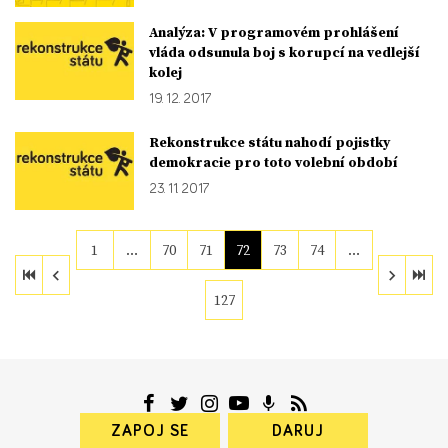
Analýza: V programovém prohlášení
vláda odsunula boj s korupcí na vedlejší
kolej
19. 12. 2017
Rekonstrukce státu nahodí pojistky
demokracie pro toto volební období
23. 11. 2017
1
…
70
71
72
73
74
…
127
ZAPOJ SE
DARUJ