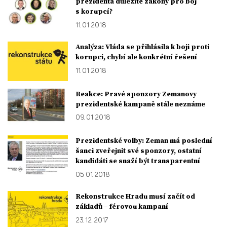
prezidenta důležité zákony pro boj
s korupcí?
11. 01. 2018
Analýza: Vláda se přihlásila k boji proti
korupci, chybí ale konkrétní řešení
11. 01. 2018
Reakce: Pravé sponzory Zemanovy
prezidentské kampaně stále neznáme
09. 01. 2018
Prezidentské volby: Zeman má poslední
šanci zveřejnit své sponzory, ostatní
kandidáti se snaží být transparentní
05. 01. 2018
Rekonstrukce Hradu musí začít od
základů – férovou kampaní
23. 12. 2017