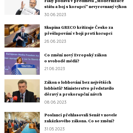
Fialy podává v předmětu „Modernizace
státu a boj s korupcí” nevyrovnaný výkon
30. 06. 2023
Skupina GRECO kritizuje Česko za
přešlapování v boji proti korupci
26. 06. 2023
Co změní nový Evropský zákon
o svobodě médií?
21. 06. 2023
Zákon o lobbování bez největších
lobbistů? Ministerstvo představilo
děravý a prokorupční návrh
08. 06. 2023
Poslanci přehlasovali Senát v novele
zakázkového zákona. Co se změní?
31. 05. 2023