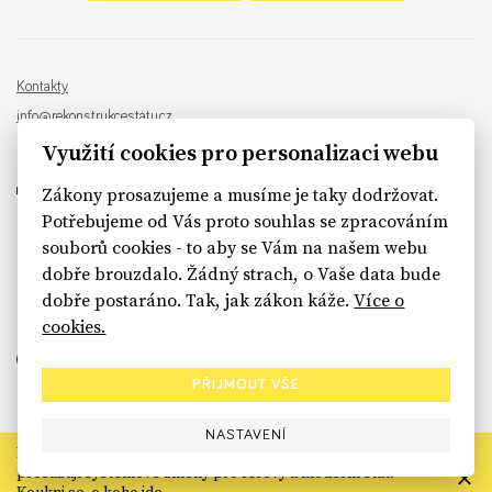
Kontakty
info@rekonstrukcestatu.cz
Návrh a vývoj:
Sinfin
, ilustrace:
Patrik Antczak
Využití cookies pro personalizaci webu
Zákony prosazujeme a musíme je taky dodržovat.
Potřebujeme od Vás proto souhlas se zpracováním
souborů cookies - to aby se Vám na našem webu
sinfin.digital
dobře brouzdalo. Žádný strach, o Vaše data bude
dobře postaráno. Tak, jak zákon káže.
Více o
cookies.
PŘIJMOUT VŠE
NASTAVENÍ
Rekonstrukce státu končí. Její členské organizace však dál
prosazují systémové změny pro férový a moderní stát.