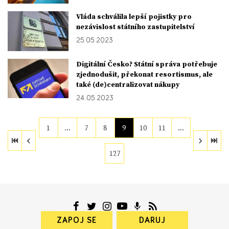
Vláda schválila lepší pojistky pro
nezávislost státního zastupitelství
25. 05. 2023
Digitální Česko? Státní správa potřebuje
zjednodušit, překonat resortismus, ale
také (de)centralizovat nákupy
24. 05. 2023
1
…
7
8
9
10
11
…
127
ZAPOJ SE
DARUJ