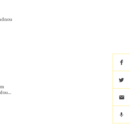
nadnou
ům
dou...