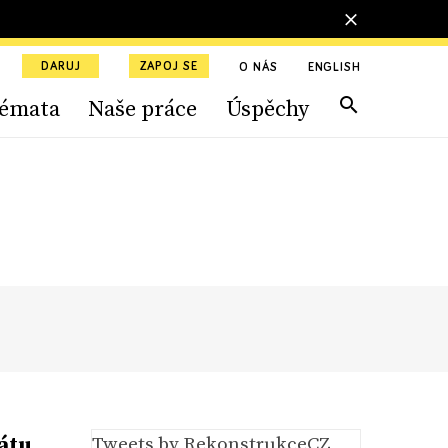
DARUJ
ZAPOJ SE
O NÁS
ENGLISH
émata
Naše práce
Úspěchy
átu
Tweets by RekonstrukceCZ