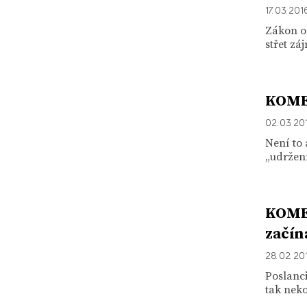
17. 03. 201
Zákon o 
střet zá
KOMEN
02. 03. 20
Není to 
„udržení
KOMEN
začín
28. 02. 20
Poslanci
tak neko