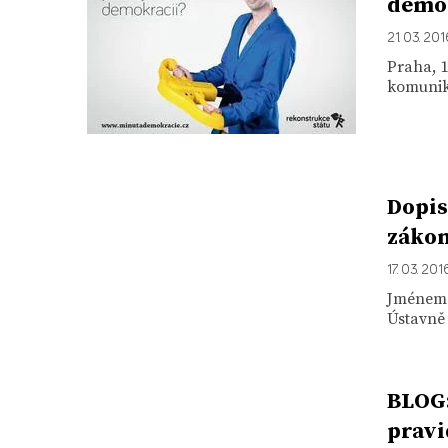
demok
21. 03. 20
Praha, 1
komunika
Dopis
zákon
17. 03. 201
Jménem 
Ústavně
BLOG:
pravi