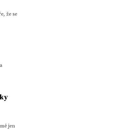
e, že se
za
mky
jmě jen