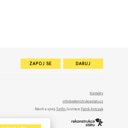
ZAPOJ SE
DARUJ
Kontakty
info@rekonstrukcestatu.cz
Návrh a vývoj:
Sinfin
, ilustrace:
Patrik Antczak