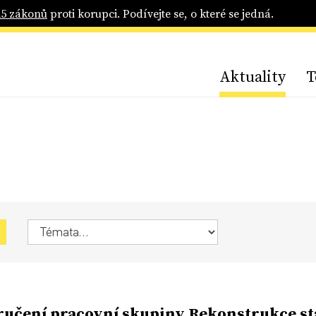
25 zákonů
proti korupci. Podívejte se, o které se jedná.
Aktuality
T
učení pracovní skupiny Rekonstrukce st