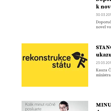
k nov
30. 03. 20
Doporuč
novel vo
STAN
ukazu
23. 03. 20
Kauza Č
ministra
MINUT