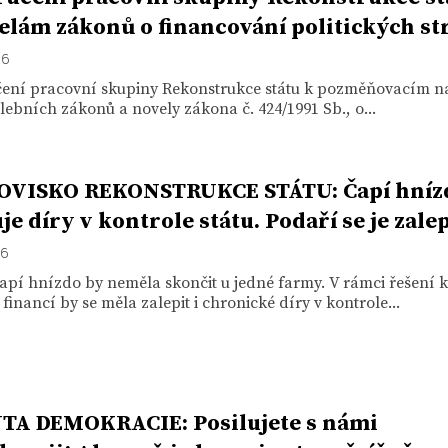
elám zákonů o financování politických st
16
ení pracovní skupiny Rekonstrukce státu k pozměňovacím 
lebních zákonů a novely zákona č. 424/1991 Sb., o...
OVISKO REKONSTRUKCE STÁTU: Čapí hníz
je díry v kontrole státu. Podaří se je zalep
16
apí hnízdo by neměla skončit u jedné farmy. V rámci řešení 
 financí by se měla zalepit i chronické díry v kontrole...
A DEMOKRACIE: Posilujete s námi