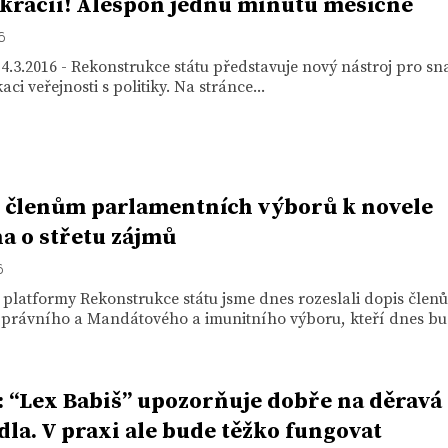
racii! Alespoň jednu minutu měsíčně
16
4.3.2016 - Rekonstrukce státu představuje nový nástroj pro s
ci veřejnosti s politiky. Na stránce...
 členům parlamentních výborů k novele
a o střetu zájmů
6
platformy Rekonstrukce státu jsme dnes rozeslali dopis člen
 právního a Mandátového a imunitního výboru, kteří dnes bu
 “Lex Babiš” upozorňuje dobře na děravá
dla. V praxi ale bude těžko fungovat