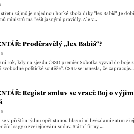
6
střetu zájmů je najednou horké zboží díky "lex Babiš". Je dobř
jmů ministrů má řešit jasnými pravidly. Ale v...
TÁŘ: Proděravělý „lex Babiš“?
16
ani rok, kdy na sjezdu ČSSD premiér Sobotka vyzval do boje 
 svobodné politické soutěže“. ČSSD se usnesla, že zapracuje...
TÁŘ: Registr smluv se vrací: Boj o výji
á
16
 se v příštím týdnu opět stanou hlavními hvězdami zatím zře
nčící ságy o zveřejňování smluv. Státní firmy,...