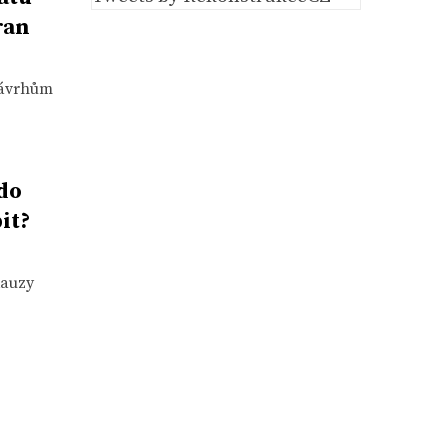
ran
návrhům
do
it?
kauzy