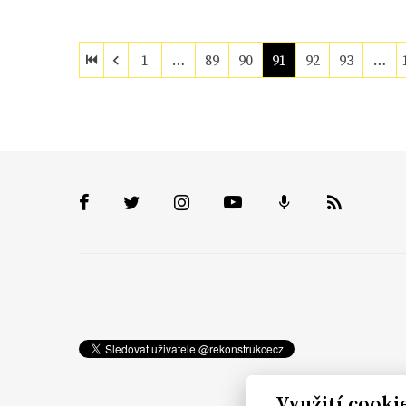
1
…
89
90
91
92
93
…
Využití cooki