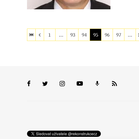
1
…
93
94
95
96
97
…