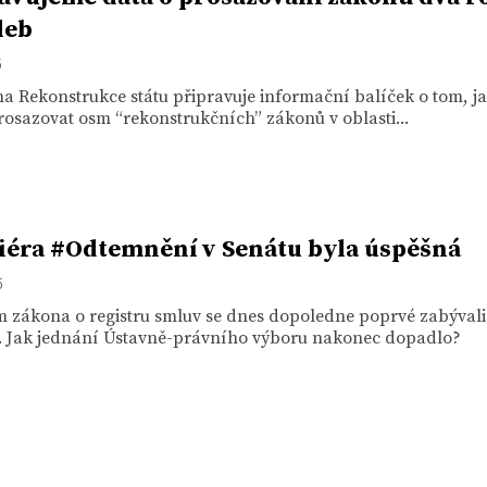
leb
5
a Rekonstrukce státu připravuje informační balíček o tom, ja
rosazovat osm “rekonstrukčních” zákonů v oblasti...
éra #Odtemnění v Senátu byla úspěšná
5
 zákona o registru smluv se dnes dopoledne poprvé zabývali
i. Jak jednání Ústavně-právního výboru nakonec dopadlo?