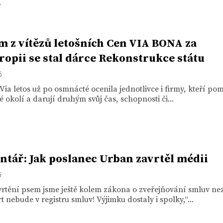
.
m z vítězů letošních Cen VIA BONA za
tropii se stal dárce Rekonstrukce státu
5
ia letos už po osmnácté ocenila jednotlivce i firmy, kteří po
é okolí a darují druhým svůj čas, schopnosti či...
tář: Jak poslanec Urban zavrtěl médii
5
rtění psem jsme ještě kolem zákona o zveřejňování smluv neza
t nebude v registru smluv! Výjimku dostaly i spolky,“...