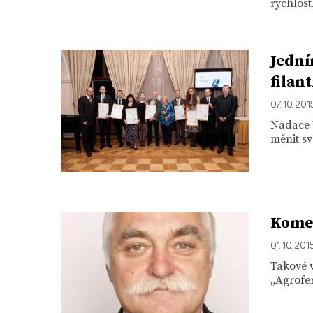
rychlost
Jední
filan
07. 10. 201
Nadace V
měnit sv
Komen
01. 10. 201
Takové v
„Agrofer