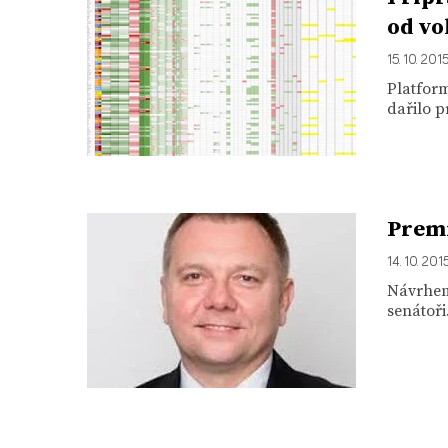
od vo
15. 10. 201
Platform
dařilo p
Premi
14. 10. 201
Návrhem
senátoř