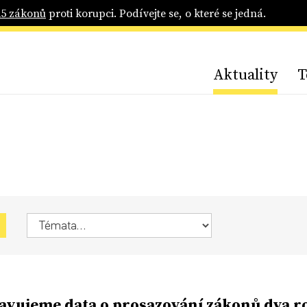
25 zákonů
proti korupci. Podívejte se, o které se jedná.
Aktuality
T
avujeme data o prosazování zákonů dva r