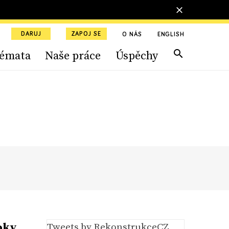
DARUJ
ZAPOJ SE
O NÁS
ENGLISH
émata
Naše práce
Úspěchy
oky
Tweets by RekonstrukceCZ