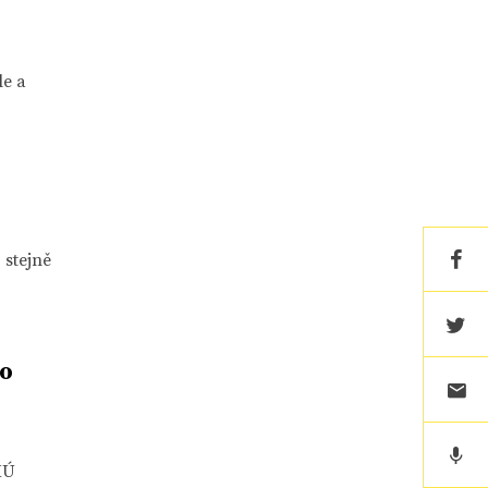
le a
 stejně
do
KÚ