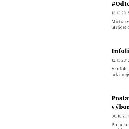
#Odte
12. 10. 201
Místo zv
utrácet 
Infol
12. 10. 201
V infoli
tak i ne
Posla
výbo
08. 10. 20
Po něko