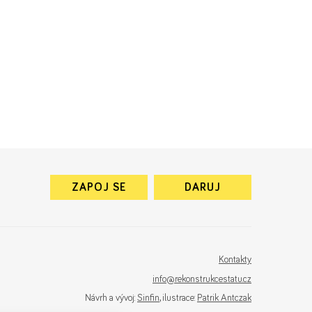
ZAPOJ SE
DARUJ
Kontakty
info@rekonstrukcestatu.cz
Návrh a vývoj:
Sinfin
, ilustrace:
Patrik Antczak