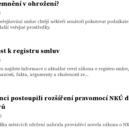
mnění v ohrožení?
5
eřejňování smluv chtějí někteří senátoři pokutovat podnikate
další veřejné prostředky.
ist k registru smluv
5
stu najdete informace o aktuální verzi zákona o registru smluv,
jsanosti, fakta, argumenty a zkušenosti ze...
nci postoupili rozšíření pravomocí NKÚ 
rů
15
lika měsících zdržení nabrala prováděcí novela zákona o N