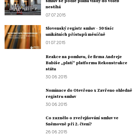
smluv se podle plánu vlády do voleb
nestíhá
07. 07. 2015
Slovenský registr smluv - 50 tisíc
unikátních přístupů měsíčně
01. 07. 2015
Reakce na pomluvu, že firma Andreje
Babiše „platí“ platformu Rekonstrukce
státu
30. 06. 2015
Nominace do Otevřeno x Zavřeno ohledně
registru smluv
30. 06. 2015
Co zaznělo o zveřejňování smluv ve
Sněmovně při 2. čtení?
26. 06. 2015