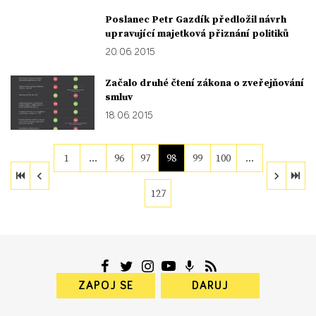
Poslanec Petr Gazdík předložil návrh
upravující majetková přiznání politiků
20. 06. 2015
Začalo druhé čtení zákona o zveřejňování
smluv
18. 06. 2015
1
…
96
97
98
99
100
…
127
ZAPOJ SE
DARUJ