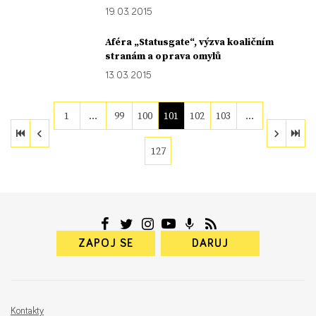
19. 03. 2015
Aféra „Statusgate“, výzva koaličním
stranám a oprava omylů
13. 03. 2015
1
…
99
100
101
102
103
…
127
ZAPOJ SE
DARUJ
Kontakty