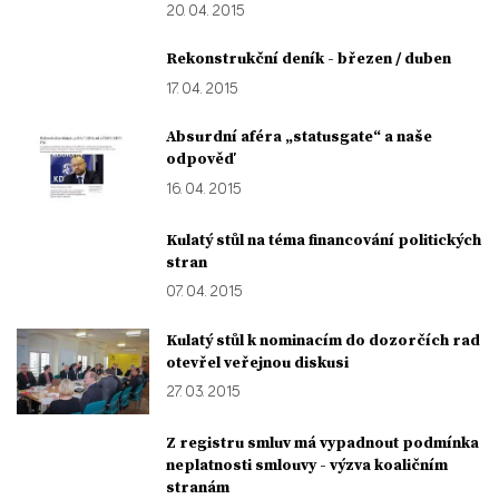
20. 04. 2015
Rekonstrukční deník - březen / duben
17. 04. 2015
Absurdní aféra „statusgate“ a naše
odpověď
16. 04. 2015
Kulatý stůl na téma financování politických
stran
07. 04. 2015
Kulatý stůl k nominacím do dozorčích rad
otevřel veřejnou diskusi
27. 03. 2015
Z registru smluv má vypadnout podmínka
neplatnosti smlouvy - výzva koaličním
stranám