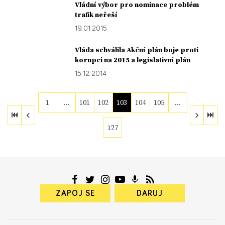
Vládní výbor pro nominace problém
trafik neřeší
19. 01. 2015
Vláda schválila Akční plán boje proti
korupci na 2015 a legislativní plán
15. 12. 2014
1
…
101
102
103
104
105
…
127
ZAPOJ SE
DARUJ