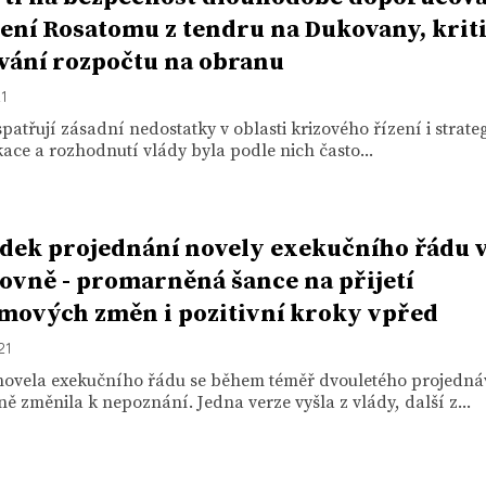
ení Rosatomu z tendru na Dukovany, kriti
vání rozpočtu na obranu
21
spatřují zásadní nedostatky v oblasti krizového řízení i strate
ce a rozhodnutí vlády byla podle nich často...
dek projednání novely exekučního řádu 
vně - promarněná šance na přijetí
mových změn i pozitivní kroky vpřed
21
novela exekučního řádu se během téměř dvouletého projedná
 změnila k nepoznání. Jedna verze vyšla z vlády, další z...