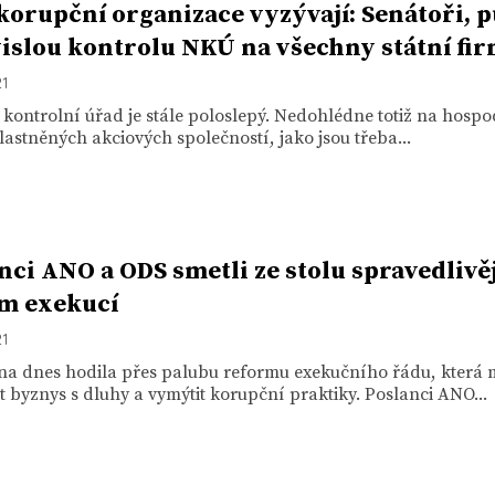
korupční organizace vyzývají: Senátoři, p
islou kontrolu NKÚ na všechny státní fi
21
 kontrolní úřad je stále poloslepý. Nedohlédne totiž na hosp
lastněných akciových společností, jako jsou třeba...
nci ANO a ODS smetli ze stolu spravedlivěj
m exekucí
21
a dnes hodila přes palubu reformu exekučního řádu, která
t byznys s dluhy a vymýtit korupční praktiky. Poslanci ANO...