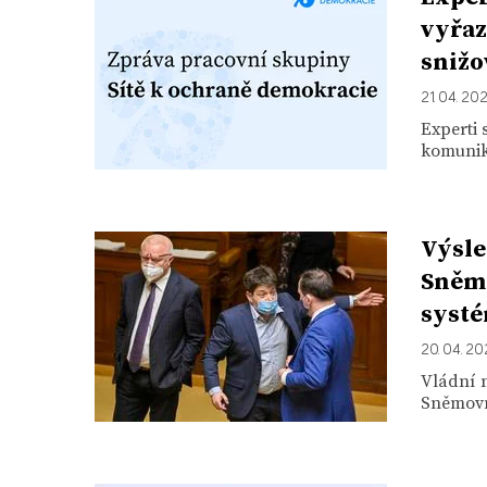
vyřaz
snižo
21. 04. 20
Experti 
komunika
Výsle
Sněmo
systé
20. 04. 20
Vládní 
Sněmovně