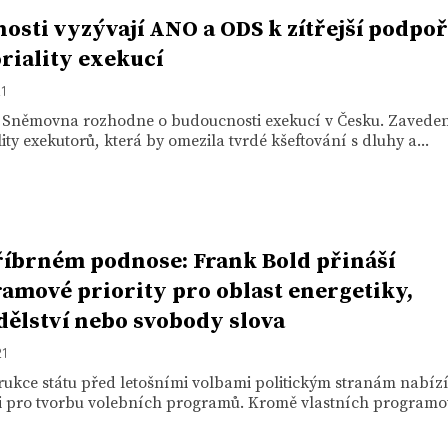
osti vyzývají ANO a ODS k zítřejší podpo
oriality exekucí
21
a Sněmovna rozhodne o budoucnosti exekucí v Česku. Zavede
ality exekutorů, která by omezila tvrdé kšeftování s dluhy a...
říbrném podnose: Frank Bold přináší
amové priority pro oblast energetiky,
ělství nebo svobody slova
21
ukce státu před letošními volbami politickým stranám nabíz
ci pro tvorbu volebních programů. Kromě vlastních programov