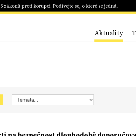
25 zákonů
proti korupci. Podívejte se, o které se jedná.
Aktuality
T
ti na bezpečnost dlouhodobě doporučova