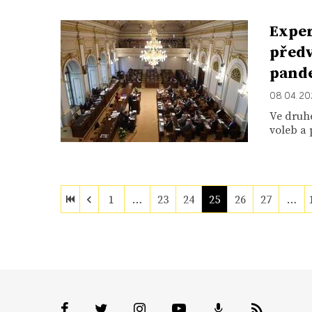
Exper
předv
pand
08. 04. 20
Ve druhé
voleb a 
1
…
23
24
25
26
27
…