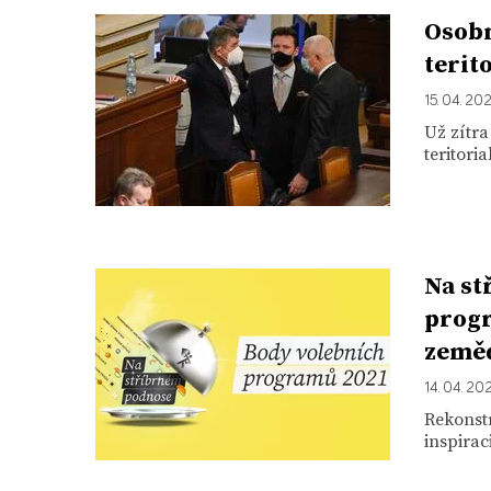
Osobn
terit
15. 04. 20
Už zítr
teritori
Na st
progr
zeměd
14. 04. 20
Rekonstr
inspira