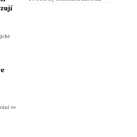
zují
gické
ve
vání ve