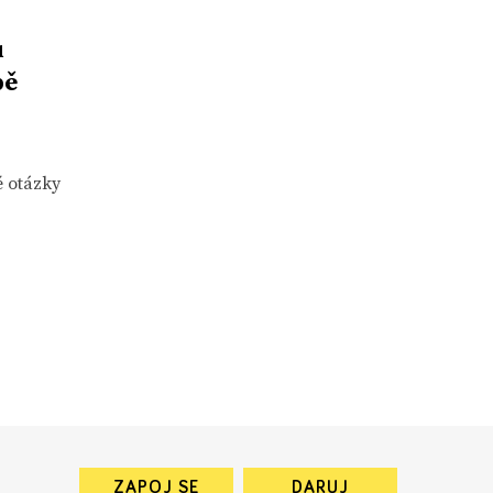
u
bě
é otázky
ZAPOJ SE
DARUJ