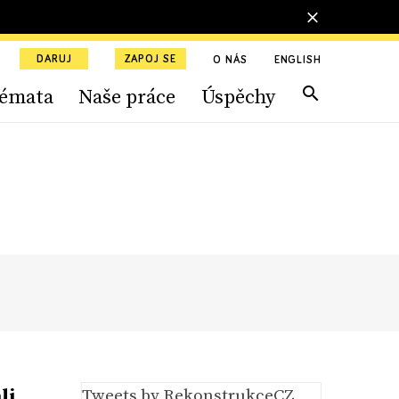
DARUJ
ZAPOJ SE
O NÁS
ENGLISH
émata
Naše práce
Úspěchy
li
Tweets by RekonstrukceCZ