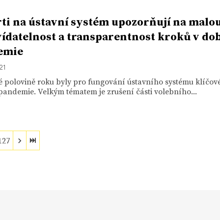
ti na ústavní systém upozorňují na malo
ídatelnost a transparentnost kroků v do
emie
21
 polovině roku byly pro fungování ústavního systému klíčov
pandemie. Velkým tématem je zrušení části volebního...
127