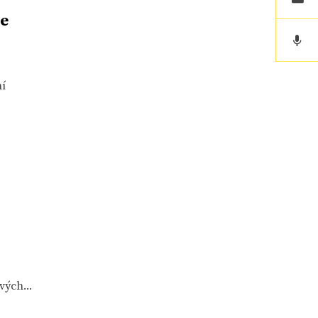
ře
ní
í
ých...