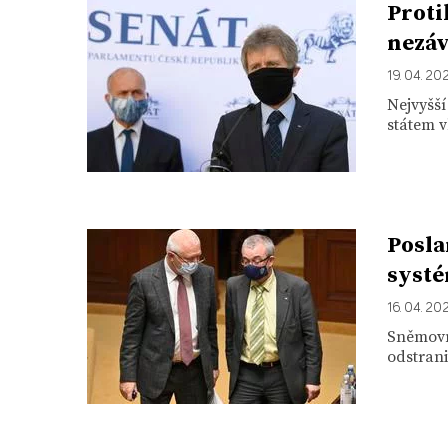
Proti
nezáv
19. 04. 20
Nejvyšší
státem v
Posla
systé
16. 04. 20
Sněmovn
odstrani