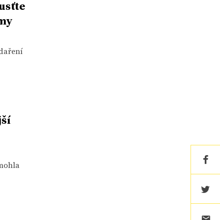
usťte
rmy
odaření
ší
 mohla